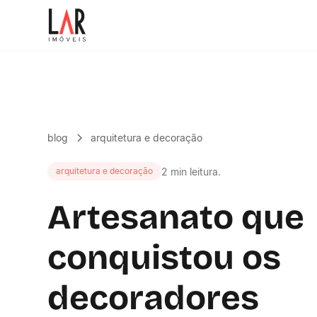
blog
arquitetura e decoração
2 min leitura.
arquitetura e decoração
Artesanato que
conquistou os
decoradores