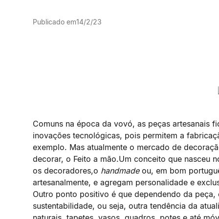
Publicado em
14/2/23
Comuns na época da vovó, as peças artesanais f
inovações tecnológicas, pois permitem a fabricaç
exemplo. Mas atualmente o mercado de decoraç
decorar, o Feito a mão.Um conceito que nasceu
os decoradores,o
handmade
ou, em bom português
artesanalmente, e agregam personalidade e exclus
Outro ponto positivo é que dependendo da peça,
sustentabilidade, ou seja, outra tendência da atua
naturais, tapetes, vasos, quadros, potes e até mó