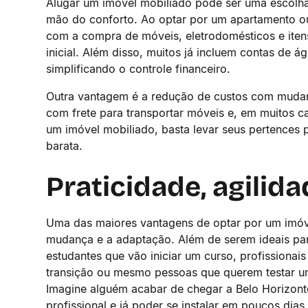
Alugar um imóvel mobiliado pode ser uma escolha
mão do conforto. Ao optar por um apartamento ou
com a compra de móveis, eletrodomésticos e ite
inicial. Além disso, muitos já incluem contas de ág
simplificando o controle financeiro.
Outra vantagem é a redução de custos com mudan
com frete para transportar móveis e, em muitos c
um imóvel mobiliado, basta levar seus pertences 
barata.
Praticidade, agilida
Uma das maiores vantagens de optar por um imóve
mudança e a adaptação. Além de serem ideais pa
estudantes que vão iniciar um curso, profissionai
transição ou mesmo pessoas que querem testar um b
Imagine alguém acabar de chegar a Belo Horizon
profissional e já poder se instalar em poucos dias