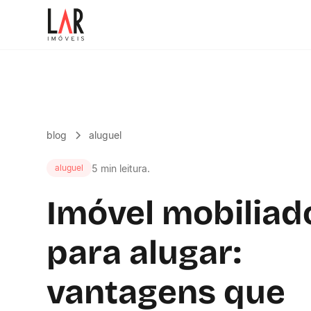
blog
aluguel
5 min leitura.
aluguel
Imóvel mobiliad
para alugar:
vantagens que