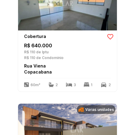
Cobertura
R$ 640.000
R$ 110
de Iptu
R$ 110
de Condomínio
Rua Viena
Copacabana
60m²
2
3
1
2
Várias unidades