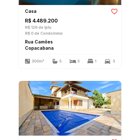
Casa
R$ 4.489.200
R$ 126
de Iptu
R$ 0
de Condomínio
Rua Camões
Copacabana
300m²
5
5
1
3