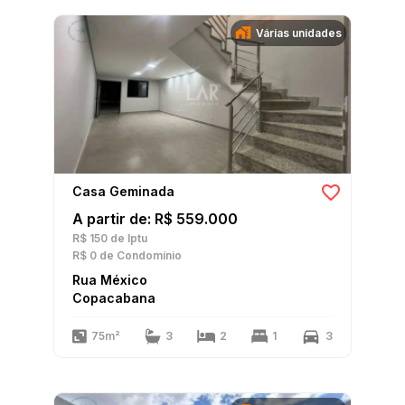
Várias unidades
Casa Geminada
A partir de: R$ 559.000
R$ 150
de Iptu
R$ 0
de Condomínio
Rua México
Copacabana
75m²
3
2
1
3