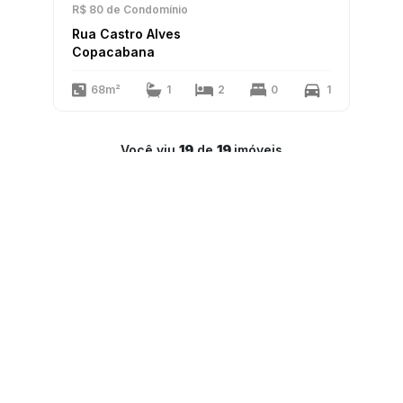
R$ 80
de Condomínio
Rua Castro Alves
Copacabana
68m²
1
2
0
1
Você viu
19
de
19
imóveis
1
LAR Imóveis
Copyright 2025
PJ-1341