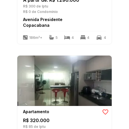
A partir de: R$ 1.290.000
R$ 300
de Iptu
R$ 0
de Condomínio
Avenida Presidente
Copacabana
186m²+
5
4
4
4
Apartamento
R$ 320.000
R$ 85
de Iptu