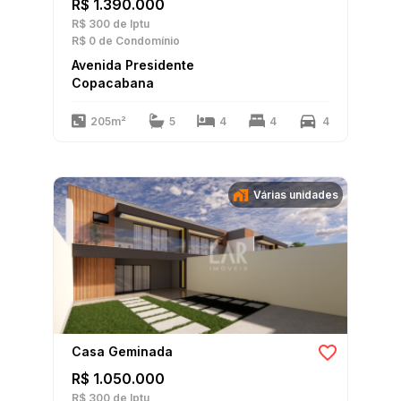
R$ 1.390.000
R$ 300
de Iptu
R$ 0
de Condomínio
Avenida Presidente
Copacabana
205m²
5
4
4
4
Várias unidades
Casa Geminada
R$ 1.050.000
R$ 300
de Iptu