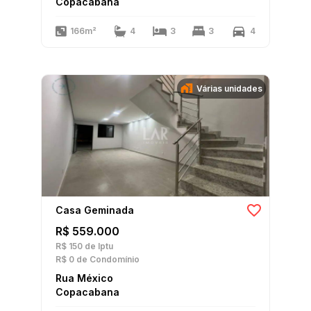
Copacabana
166m²
4
3
3
4
Várias unidades
Casa Geminada
R$ 559.000
R$ 150
de Iptu
R$ 0
de Condomínio
Rua México
Copacabana