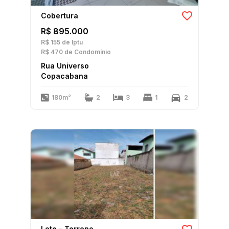
Cobertura
R$ 895.000
R$ 155
de Iptu
R$ 470
de Condomínio
Rua Universo
Copacabana
180m²
2
3
1
2
Lote - Terreno