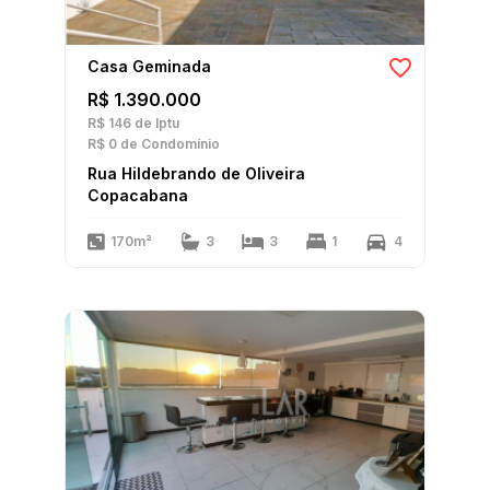
Casa Geminada
R$ 1.390.000
R$ 146
de Iptu
R$ 0
de Condomínio
Rua Hildebrando de Oliveira
Copacabana
170m²
3
3
1
4