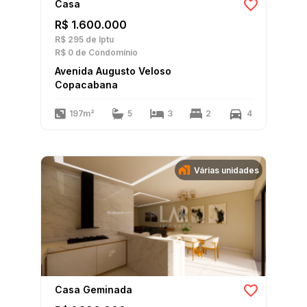
Casa
R$ 1.600.000
R$ 295
de Iptu
R$ 0
de Condomínio
Avenida Augusto Veloso
Copacabana
197m²
5
3
2
4
Várias unidades
Casa Geminada