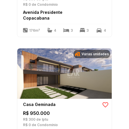
R$ 0
de Condomínio
Avenida Presidente
Copacabana
176m²
4
3
3
4
Várias unidades
Casa Geminada
R$ 950.000
R$ 300
de Iptu
R$ 0
de Condomínio