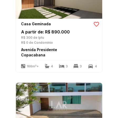
Casa Geminada
A partir de: R$ 890.000
R$ 300
de Iptu
R$ 0
de Condomínio
Avenida Presidente
Copacabana
166m²+
4
3
3
4