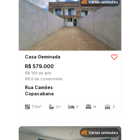
Várias unidades
Casa Geminada
R$ 579.000
R$ 100
de Iptu
R$ 0
de Condomínio
Rua Camões
Copacabana
77m²
2+
2
1+
2
Várias unidades