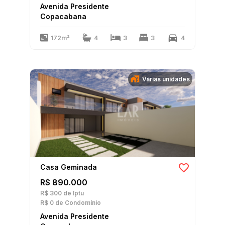
Avenida Presidente
Copacabana
172m²
4
3
3
4
Várias unidades
Casa Geminada
R$ 890.000
R$ 300
de Iptu
R$ 0
de Condomínio
Avenida Presidente