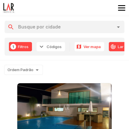
1
Filtros
Códigos
Ver mapa
Lar R
Ordem Padrão