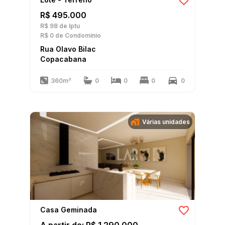
R$ 495.000
R$ 98
de Iptu
R$ 0
de Condomínio
Rua Olavo Bilac
Copacabana
360m²
0
0
0
0
Várias unidades
Casa Geminada