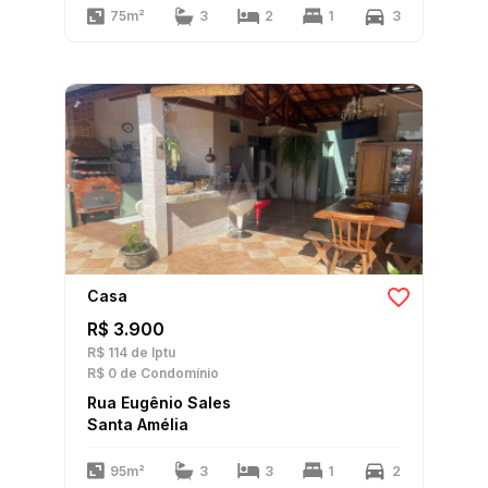
75m²
3
2
1
3
Casa
R$ 3.900
R$ 114
de Iptu
R$ 0
de Condomínio
Rua Eugênio Sales
Santa Amélia
95m²
3
3
1
2