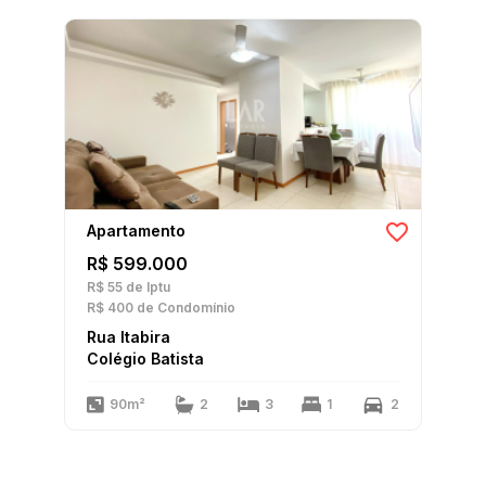
Apartamento
R$ 599.000
R$ 55
de Iptu
R$ 400
de Condomínio
Rua Itabira
Colégio Batista
90m²
2
3
1
2