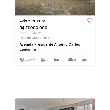
Lote - Terreno
R$ 17.900.000
R$ 1.060
de Iptu
R$ 0
de Condomínio
Avenida Presidente Antônio Carlos
Lagoinha
720m²
0
0
0
0