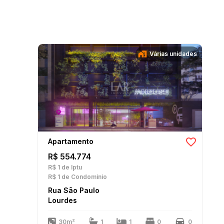
Várias unidades
Apartamento
R$ 554.774
R$ 1
de Iptu
R$ 1
de Condomínio
Rua São Paulo
Lourdes
30m²
1
1
0
0