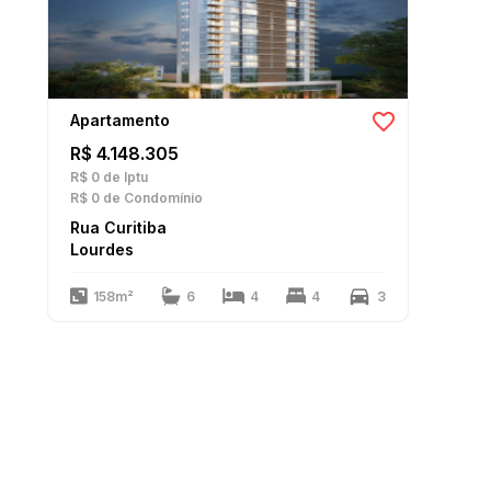
Apartamento
R$ 4.148.305
R$ 0
de Iptu
R$ 0
de Condomínio
Rua Curitiba
Lourdes
158m²
6
4
4
3