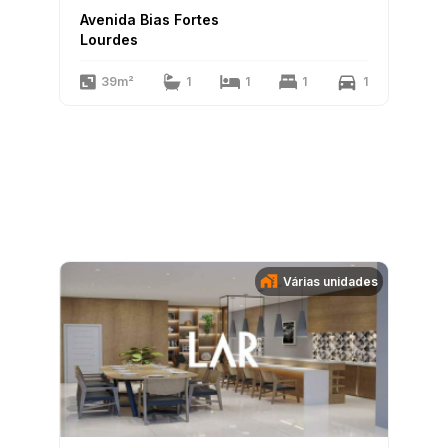
Avenida Bias Fortes
Lourdes
39m²
1
1
1
1
Várias unidades