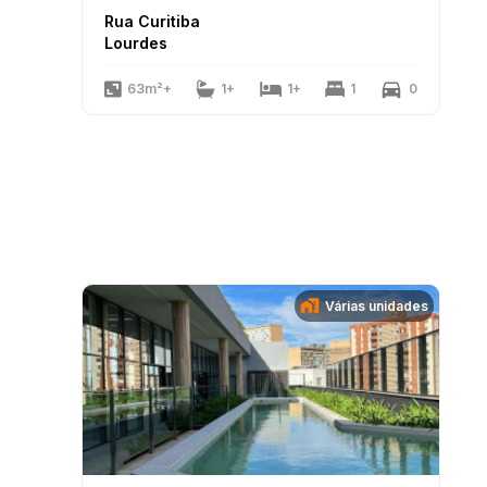
Rua Curitiba
Lourdes
63m²+
1+
1+
1
0
Várias unidades