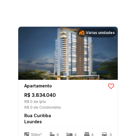
Várias unidades
Apartamento
R$ 3.834.040
R$ 0
de Iptu
R$ 0
de Condomínio
Rua Curitiba
Lourdes
158m²
6
4
4
3