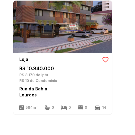
Loja
R$ 10.840.000
R$ 3.170
de Iptu
R$ 10
de Condomínio
Rua da Bahia
Lourdes
584m²
0
0
0
14