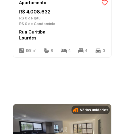
Apartamento
R$ 4.008.632
R$ 0
de Iptu
R$ 0
de Condomínio
Rua Curitiba
Lourdes
158m²
6
4
4
3
Várias unidades