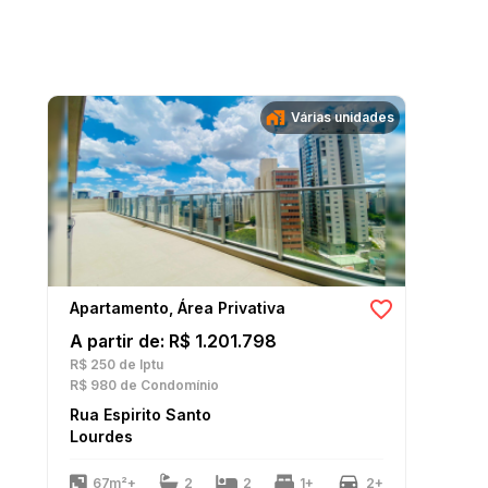
Várias unidades
Apartamento, Área Privativa
A partir de: R$ 1.201.798
R$ 250
de Iptu
R$ 980
de Condomínio
Rua Espirito Santo
Lourdes
67m²+
2
2
1+
2+