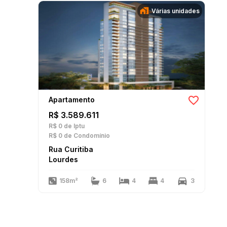
Várias unidades
Apartamento
R$ 3.589.611
R$ 0
de Iptu
R$ 0
de Condomínio
Rua Curitiba
Lourdes
158m²
6
4
4
3