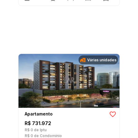
Várias unidades
Apartamento
R$ 731.972
R$ 0
de Iptu
R$ 0
de Condomínio