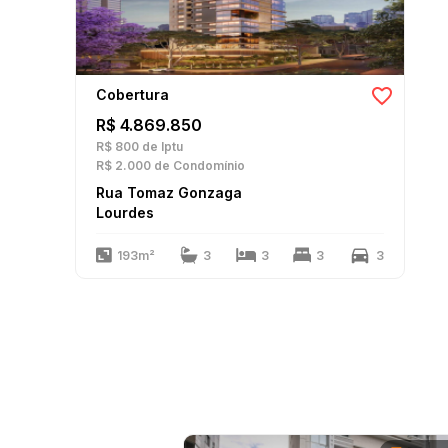
Cobertura
R$ 4.869.850
R$ 800
de Iptu
R$ 2.000
de Condomínio
Rua Tomaz Gonzaga
Lourdes
193m²
3
3
3
3