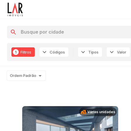
1
Filtros
Códigos
Tipos
Valor
Ordem Padrão
Várias unidades