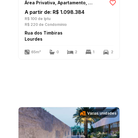
Área Privativa, Apartamento, Cobertura
A partir de: R$ 1.098.384
R$ 100
de Iptu
R$ 220
de Condomínio
Rua dos Timbiras
Lourdes
65m²
0
2
1
2
Várias unidades