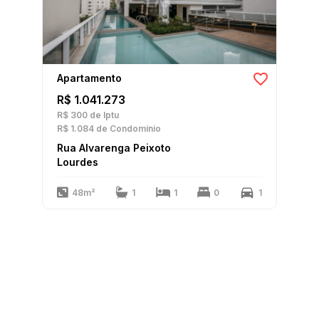
Apartamento
R$ 1.041.273
R$ 300
de Iptu
R$ 1.084
de Condomínio
Rua Alvarenga Peixoto
Lourdes
48m²
1
1
0
1