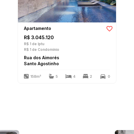
Apartamento
R$ 3.045.120
R$ 1
de Iptu
R$ 1
de Condomínio
Rua dos Aimorés
Santo Agostinho
158m²
5
4
2
0