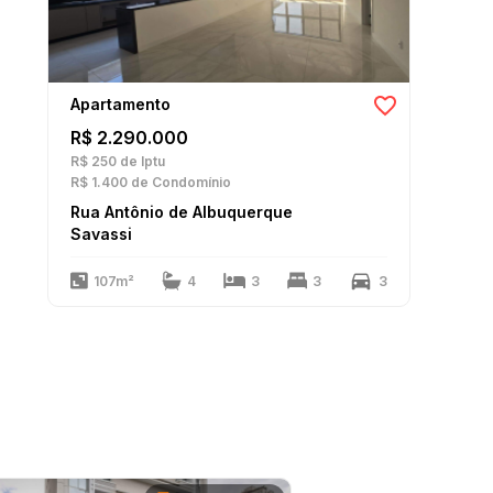
Apartamento
R$ 2.290.000
R$ 250
de Iptu
R$ 1.400
de Condomínio
Rua Antônio de Albuquerque
Savassi
107m²
4
3
3
3