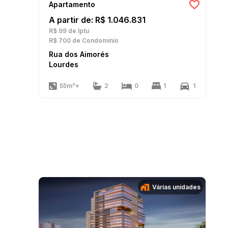
Apartamento
A partir de: R$ 1.046.831
R$ 99
de Iptu
R$ 700
de Condomínio
Rua dos Aimorés
Lourdes
55m²+
2
0
1
1
Várias unidades