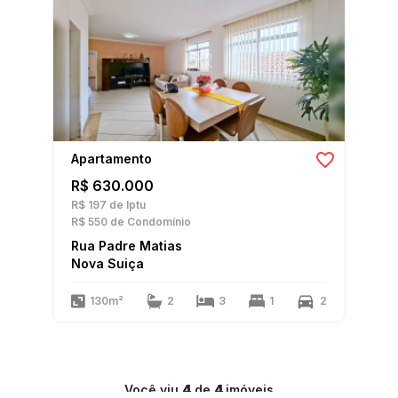
Apartamento
R$ 630.000
R$ 197
de Iptu
R$ 550
de Condomínio
Rua Padre Matias
Nova Suiça
130m²
2
3
1
2
Você viu
4
de
4
imóveis