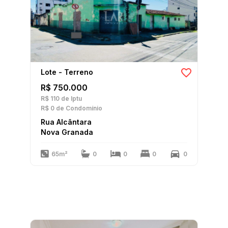
Lote - Terreno
R$ 750.000
R$ 110
de Iptu
R$ 0
de Condomínio
Rua Alcântara
Nova Granada
65m²
0
0
0
0