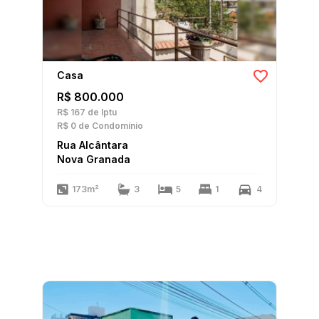
Casa
R$ 800.000
R$ 167
de Iptu
R$ 0
de Condomínio
Rua Alcântara
Nova Granada
173m²
3
5
1
4