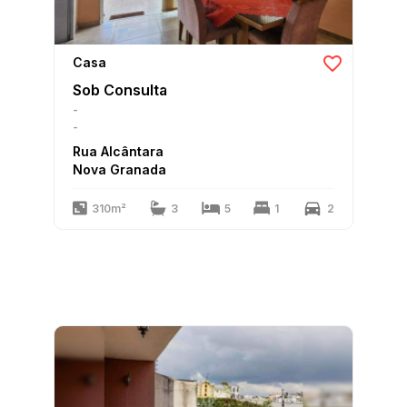
Casa
Sob Consulta
-
-
Rua Alcântara
Nova Granada
310m²
3
5
1
2