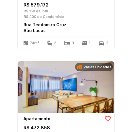
R$ 579.172
R$ 150
de Iptu
R$ 400
de Condomínio
Rua Teodomiro Cruz
São Lucas
74m²
2
3
1
2
Várias unidades
Apartamento
R$ 472.858