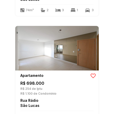
74m²
2
3
1
3
Apartamento
R$ 698.000
R$ 254
de Iptu
R$ 1.100
de Condomínio
Rua Rádio
São Lucas