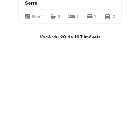
Serra
90m²
0
2
1
2
Você viu
20
de
107
imóveis
1
2
3
4
5
6
LAR Imóveis
Copyright 2025
PJ-1341
Todos os direitos reservados