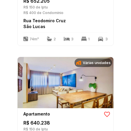
R$ 652.205
R$ 150
de Iptu
R$ 400
de Condomínio
Rua Teodomiro Cruz
São Lucas
74m²
2
3
1
3
Várias unidades
Apartamento
R$ 640.238
R$ 150
de Iptu