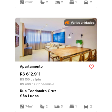
63m²
2
2
1
2
Várias unidades
Apartamento
R$ 612.911
R$ 150
de Iptu
R$ 400
de Condomínio
Rua Teodomiro Cruz
São Lucas
74m²
2
3
1
2