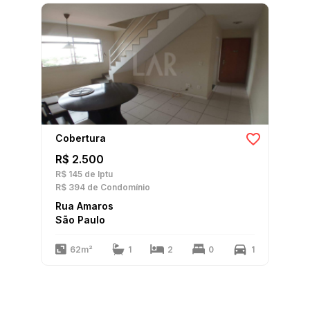
Cobertura
R$ 2.500
R$ 145
de Iptu
R$ 394
de Condomínio
Rua Amaros
São Paulo
62m²
1
2
0
1