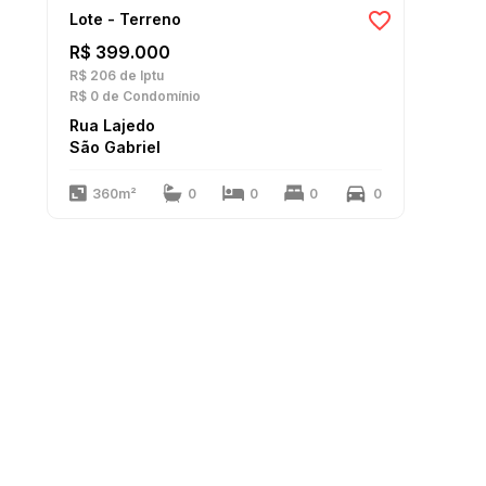
Lote - Terreno
R$ 399.000
R$ 206
de Iptu
R$ 0
de Condomínio
Rua Lajedo
São Gabriel
360m²
0
0
0
0