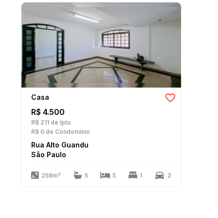
Casa
R$ 4.500
R$ 211
de Iptu
R$ 0
de Condomínio
Rua Alto Guandu
São Paulo
258m²
5
5
1
2