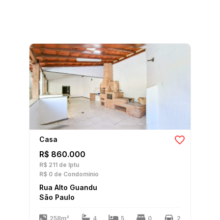
Casa
R$ 860.000
R$ 211
de Iptu
R$ 0
de Condomínio
Rua Alto Guandu
São Paulo
258m²
4
5
0
2