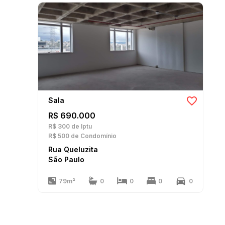
Sala
R$ 690.000
R$ 300
de Iptu
R$ 500
de Condomínio
Rua Queluzita
São Paulo
79m²
0
0
0
0