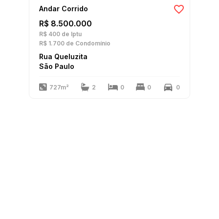
Andar Corrido
R$ 8.500.000
R$ 400
de Iptu
R$ 1.700
de Condomínio
Rua Queluzita
São Paulo
727m²
2
0
0
0