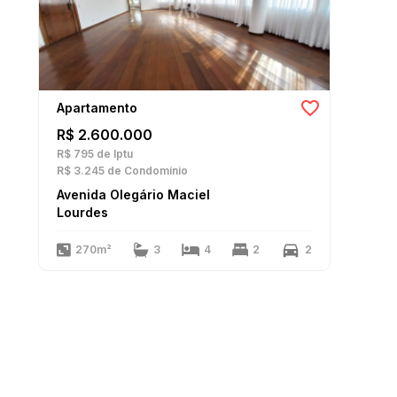
Apartamento
R$ 2.600.000
R$ 795
de Iptu
R$ 3.245
de Condomínio
Avenida Olegário Maciel
Lourdes
270m²
3
4
2
2