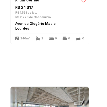
Andar Corrido
R$ 24.617
R$ 1.531
de Iptu
R$ 2.773
de Condomínio
Avenida Olegário Maciel
Lourdes
246m²
2
0
0
0