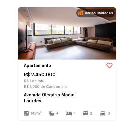
Várias unidades
Apartamento
R$ 2.450.000
R$ 1
de Iptu
R$ 1.000
de Condomínio
Avenida Olegário Maciel
Lourdes
143m²
4
4
2
3