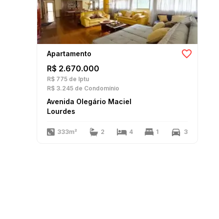
Apartamento
R$ 2.670.000
R$ 775
de Iptu
R$ 3.245
de Condomínio
Avenida Olegário Maciel
Lourdes
333m²
2
4
1
3