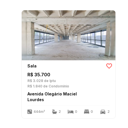
Sala
R$ 35.700
R$ 3.028
de Iptu
R$ 1.840
de Condomínio
Avenida Olegário Maciel
Lourdes
444m²
2
0
0
2