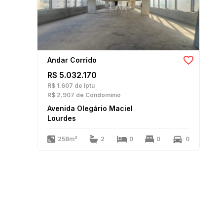
Andar Corrido
R$ 5.032.170
R$ 1.607
de Iptu
R$ 2.907
de Condomínio
Avenida Olegário Maciel
Lourdes
258m²
2
0
0
0