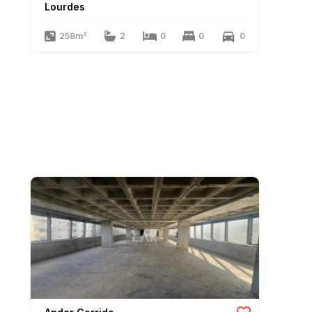
Lourdes
258m²
2
0
0
0