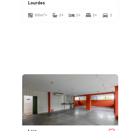
Lourdes
105m²+
2+
2+
2+
2