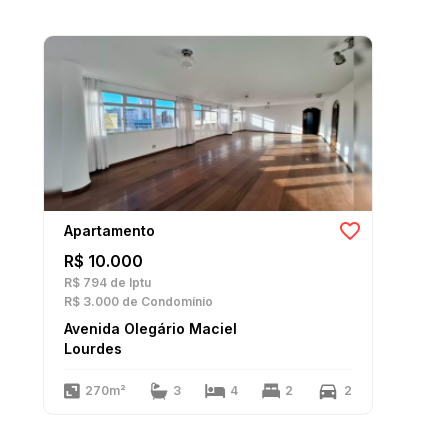
Apartamento
R$ 10.000
R$ 794
de Iptu
R$ 3.000
de Condomínio
Avenida Olegário Maciel
Lourdes
270m²
3
4
2
2