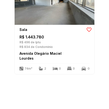
Sala
R$ 1.443.780
R$ 496
de Iptu
R$ 834
de Condomínio
Avenida Olegário Maciel
Lourdes
74m²
2
0
0
0