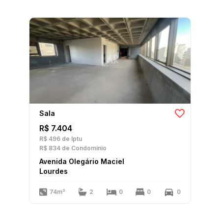
Sala
R$ 7.404
R$ 496
de Iptu
R$ 834
de Condomínio
Avenida Olegário Maciel
Lourdes
74m²
2
0
0
0