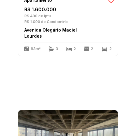
Apartamento
R$ 1.600.000
R$ 400
de Iptu
R$ 1.000
de Condomínio
Avenida Olegário Maciel
Lourdes
83m²
3
2
2
2