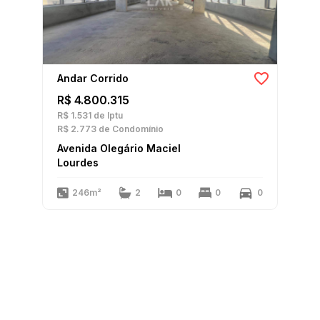
Andar Corrido
R$ 4.800.315
R$ 1.531
de Iptu
R$ 2.773
de Condomínio
Avenida Olegário Maciel
Lourdes
246m²
2
0
0
0