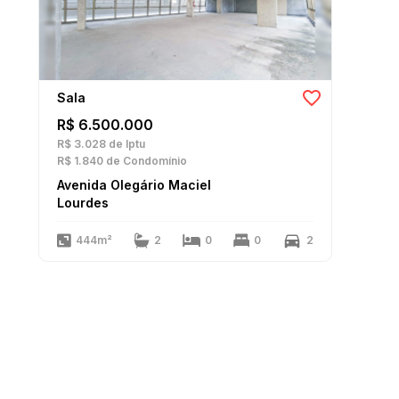
Sala
R$ 6.500.000
R$ 3.028
de Iptu
R$ 1.840
de Condomínio
Avenida Olegário Maciel
Lourdes
444m²
2
0
0
2