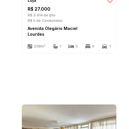
Loja
R$ 27.000
R$ 3.414
de Iptu
R$ 0
de Condomínio
Avenida Olegário Maciel
Lourdes
208m²
1
0
0
1