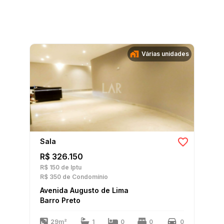
Várias unidades
Sala
R$ 326.150
R$ 150
de Iptu
R$ 350
de Condomínio
Avenida Augusto de Lima
Barro Preto
29m²
1
0
0
0