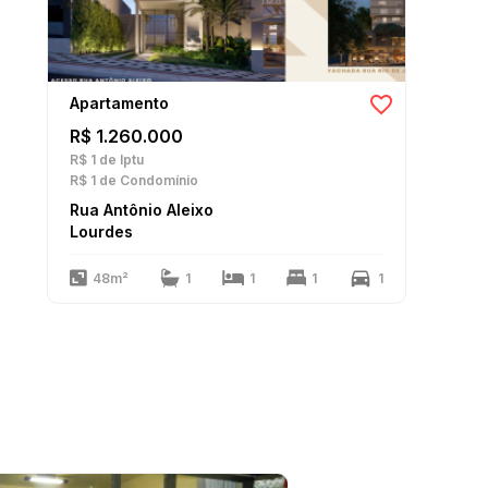
Apartamento
R$ 1.260.000
R$ 1
de Iptu
R$ 1
de Condomínio
Rua Antônio Aleixo
Lourdes
48m²
1
1
1
1