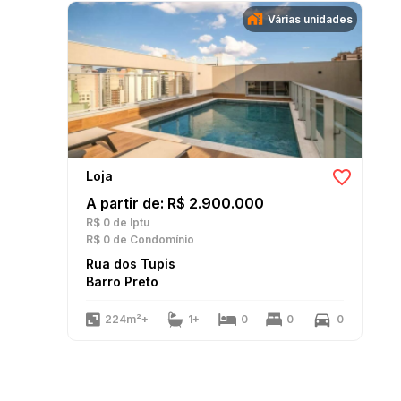
Várias unidades
Loja
A partir de: R$ 2.900.000
R$ 0
de Iptu
R$ 0
de Condomínio
Rua dos Tupis
Barro Preto
224m²+
1+
0
0
0