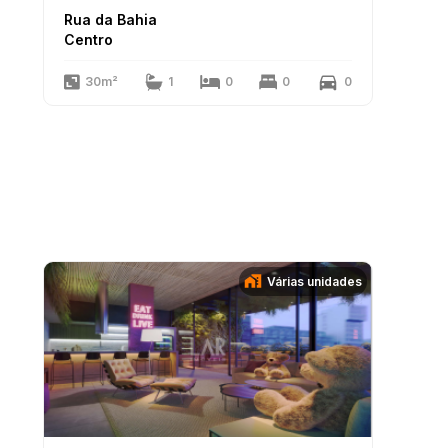
Rua da Bahia
Centro
30m²
1
0
0
0
Várias unidades