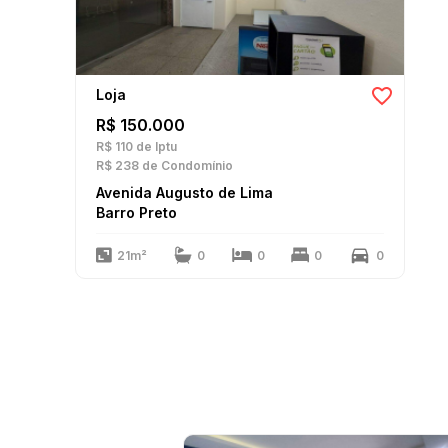
Loja
R$ 150.000
R$ 110
de Iptu
R$ 238
de Condomínio
Avenida Augusto de Lima
Barro Preto
21m²
0
0
0
0