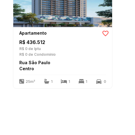
Apartamento
R$ 436.512
R$ 0
de Iptu
R$ 0
de Condomínio
Rua São Paulo
Centro
25m²
1
1
1
0