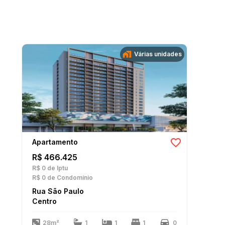
Várias unidades
Apartamento
R$ 466.425
R$ 0
de Iptu
R$ 0
de Condomínio
Rua São Paulo
Centro
28m²
1
1
1
0