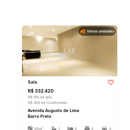
Várias unidades
Sala
R$ 332.420
R$ 150
de Iptu
R$ 350
de Condomínio
Avenida Augusto de Lima
Barro Preto
30m²
1
0
0
0