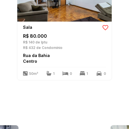
Sala
R$ 80.000
R$ 140
de Iptu
R$ 432
de Condomínio
Rua da Bahia
Centro
50m²
1
0
1
0