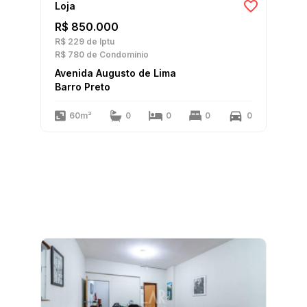
Loja
R$ 850.000
R$ 229
de Iptu
R$ 780
de Condomínio
Avenida Augusto de Lima
Barro Preto
60m²
0
0
0
0