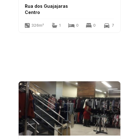
Rua dos Guajajaras
Centro
326m²
1
0
0
7