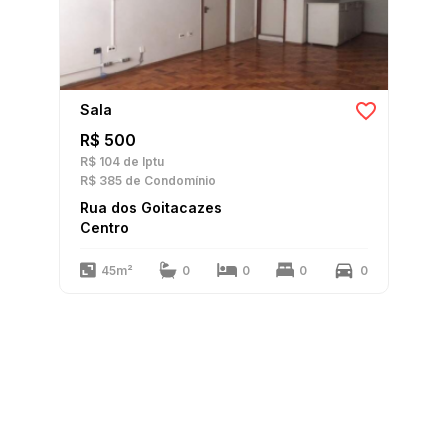
Sala
R$ 500
R$ 104
de Iptu
R$ 385
de Condomínio
Rua dos Goitacazes
Centro
45m²
0
0
0
0