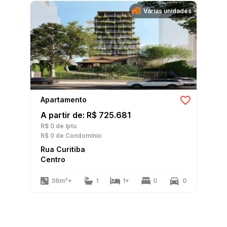
Várias unidades
Apartamento
A partir de: R$ 725.681
R$ 0
de Iptu
R$ 0
de Condomínio
Rua Curitiba
Centro
36m²+
1
1+
0
0