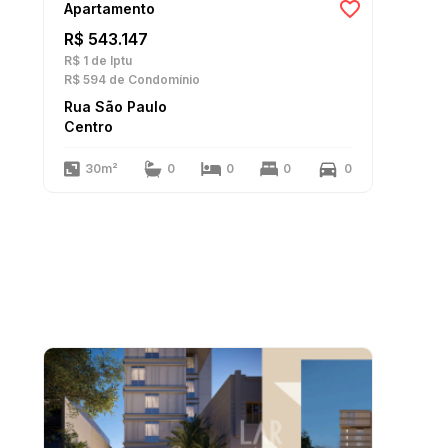
Apartamento
R$ 543.147
R$ 1
de Iptu
R$ 594
de Condomínio
Rua São Paulo
Centro
30m²
0
0
0
0