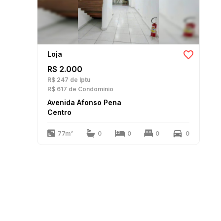
Loja
R$ 2.000
R$ 247
de Iptu
R$ 617
de Condomínio
Avenida Afonso Pena
Centro
77m²
0
0
0
0