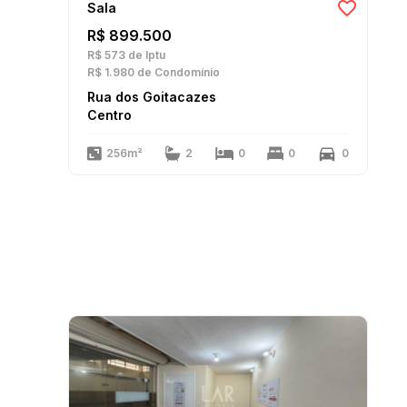
Sala
R$ 899.500
R$ 573
de Iptu
R$ 1.980
de Condomínio
Rua dos Goitacazes
Centro
256m²
2
0
0
0