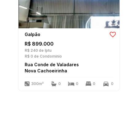
Galpão
R$ 899.000
R$ 240
de Iptu
R$ 0
de Condomínio
Rua Conde de Valadares
Nova Cachoeirinha
300m²
0
0
0
0