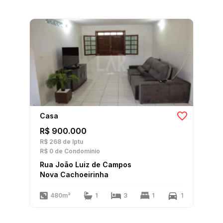
Casa
R$ 900.000
R$ 268
de Iptu
R$ 0
de Condomínio
Rua João Luiz de Campos
Nova Cachoeirinha
480m²
1
3
1
1