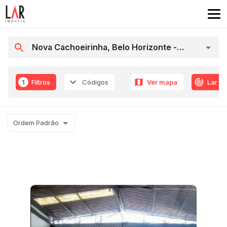
1
Filtros
Códigos
Ver mapa
Lar R
Ordem Padrão