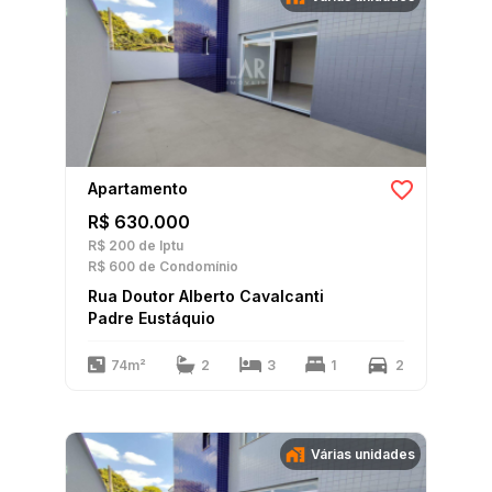
Apartamento
R$ 630.000
R$ 200
de Iptu
R$ 600
de Condomínio
Rua Doutor Alberto Cavalcanti
Padre Eustáquio
74m²
2
3
1
2
Várias unidades