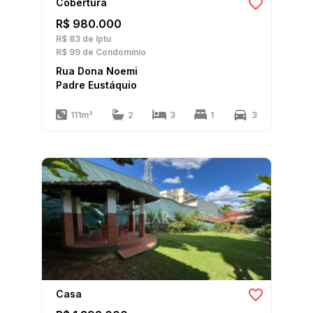
Cobertura
R$ 980.000
R$ 83
de Iptu
R$ 99
de Condomínio
Rua Dona Noemi
Padre Eustáquio
111m²
2
3
1
3
Casa