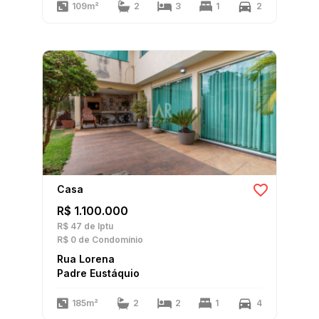
109m²
2
3
1
2
Casa
R$ 1.100.000
R$ 47
de Iptu
R$ 0
de Condomínio
Rua Lorena
Padre Eustáquio
185m²
2
2
1
4