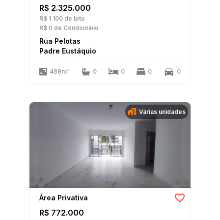
R$ 2.325.000
R$ 1.100
de Iptu
R$ 0
de Condomínio
Rua Pelotas
Padre Eustáquio
489m²
0
0
0
0
Várias unidades
Área Privativa
R$ 772.000