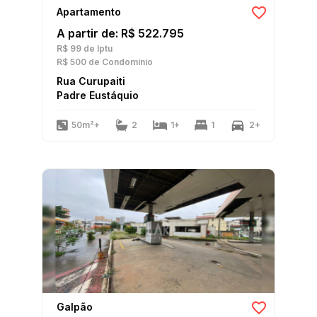
Apartamento
A partir de: R$ 522.795
R$ 99
de Iptu
R$ 500
de Condomínio
Rua Curupaiti
Padre Eustáquio
50m²+
2
1+
1
2+
Galpão