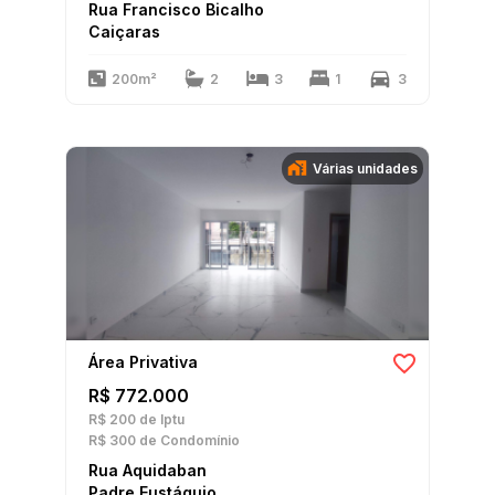
Rua Francisco Bicalho
Caiçaras
200m²
2
3
1
3
Várias unidades
Área Privativa
R$ 772.000
R$ 200
de Iptu
R$ 300
de Condomínio
Rua Aquidaban
Padre Eustáquio