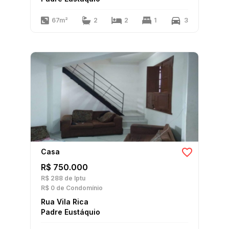
67m²
2
2
1
3
Casa
R$ 750.000
R$ 288
de Iptu
R$ 0
de Condomínio
Rua Vila Rica
Padre Eustáquio