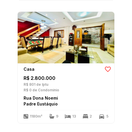
Casa
R$ 2.800.000
R$ 801
de Iptu
R$ 0
de Condomínio
Rua Dona Noemi
Padre Eustáquio
1180m²
9
13
2
5