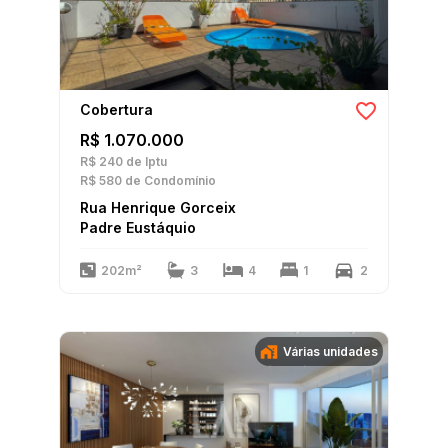
Cobertura
R$ 1.070.000
R$ 240
de Iptu
R$ 580
de Condomínio
Rua Henrique Gorceix
Padre Eustáquio
202m²
3
4
1
2
Várias unidades