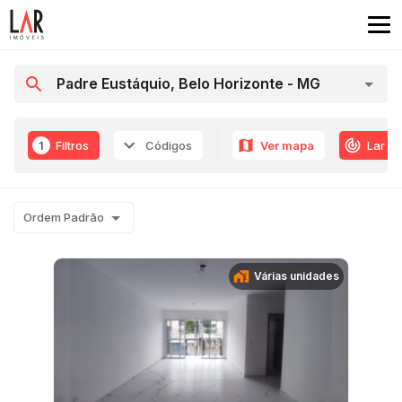
1
Filtros
Códigos
Ver mapa
Lar R
Ordem Padrão
Várias unidades