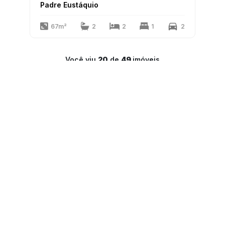
Padre Eustáquio
67m²
2
2
1
2
Você viu
20
de
49
imóveis
1
2
3
LAR Imóveis
Copyright 2025
PJ-1341
Todos os direitos reservados