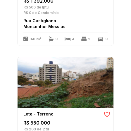
R$ 1.392.000
R$ 506
de Iptu
R$ 0
de Condomínio
Rua Castigliano
Monsenhor Messias
340m²
3
4
2
3
Lote - Terreno
R$ 550.000
R$ 263
de Iptu