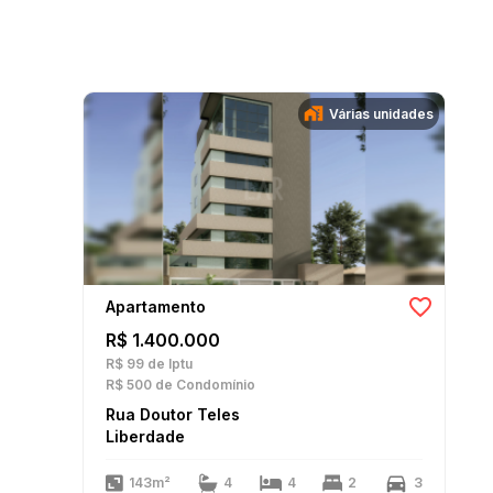
Várias unidades
Apartamento
R$ 1.400.000
R$ 99
de Iptu
R$ 500
de Condomínio
Rua Doutor Teles
Liberdade
143m²
4
4
2
3