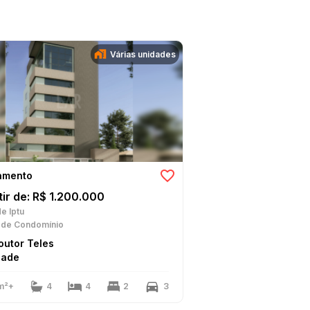
Várias unidades
amento
tir de: R$ 1.200.000
e Iptu
de Condomínio
outor Teles
dade
m²+
4
4
2
3