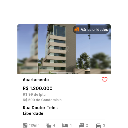
Várias unidades
Apartamento
R$ 1.200.000
R$ 99
de Iptu
R$ 500
de Condomínio
Rua Doutor Teles
Liberdade
119m²
4
4
2
3