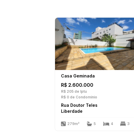
Casa Geminada
R$ 2.600.000
R$ 205
de Iptu
R$ 0
de Condomínio
Rua Doutor Teles
Liberdade
279m²
5
4
3