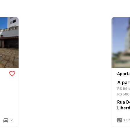
Apart
A par
R$ 99
d
R$ 500
Rua D
Liber
2
119