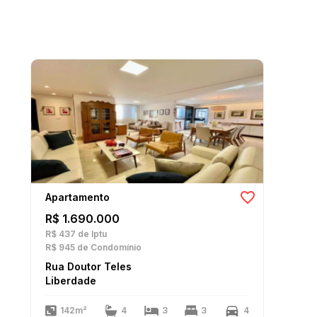
Apartamento
R$ 1.690.000
R$ 437
de Iptu
R$ 945
de Condomínio
Rua Doutor Teles
Liberdade
142m²
4
3
3
4