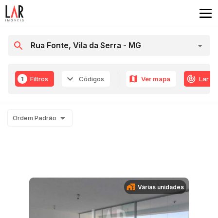
1
Filtros
Códigos
Ver mapa
Lar R
Ordem Padrão
Várias unidades