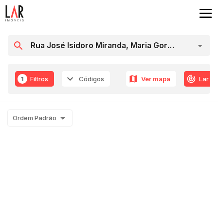
1
Filtros
Códigos
Ver mapa
Lar R
Ordem Padrão