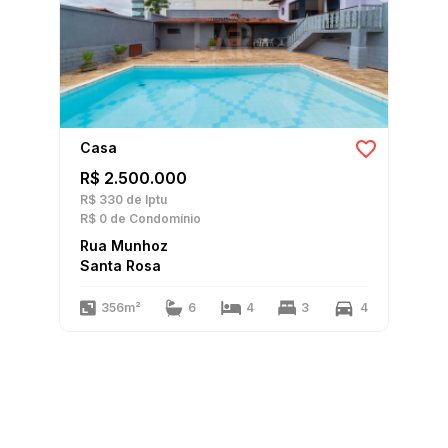
Casa
R$ 2.500.000
R$ 330
de Iptu
R$ 0
de Condomínio
Rua Munhoz
Santa Rosa
356m²
6
4
3
4