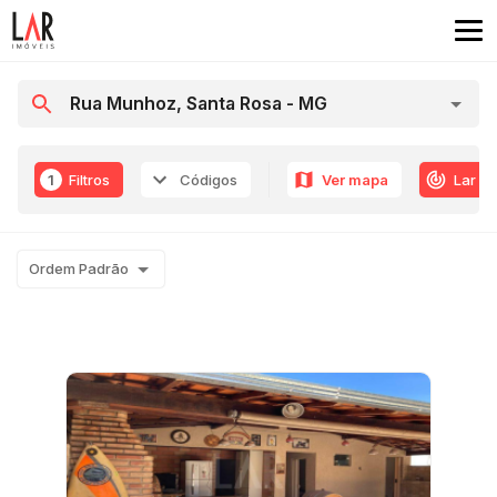
1
Filtros
Códigos
Ver mapa
Lar R
Ordem Padrão