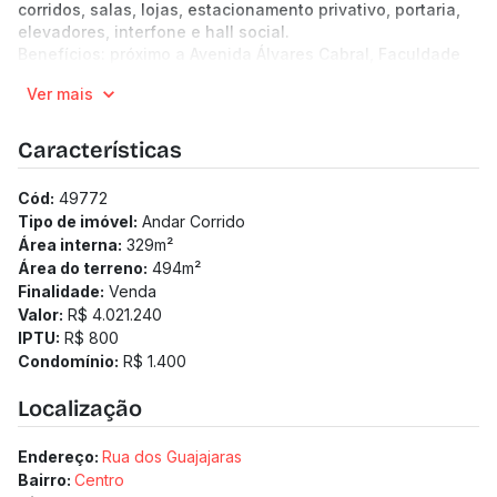
corridos, salas, lojas, estacionamento privativo, portaria,
elevadores, interfone e hall social.
Benefícios: próximo a Avenida Álvares Cabral, Faculdade
de Direito da UFMG, Cartório Oliveira, Museu Inimá de
Ver mais
Paula e Colégio Pitágoras.
Características
Cód:
49772
Tipo de imóvel:
Andar Corrido
Área interna:
329
m²
Área do terreno:
494
m²
Finalidade:
Venda
Valor:
R$ 4.021.240
IPTU:
R$ 800
Condomínio:
R$ 1.400
Localização
Endereço:
Rua dos Guajajaras
Bairro:
Centro