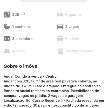
329
0
m²
quartos
1
2
banheiro
vagas
3
0
elevadores
suítes
0
salas
Permite animais
Sobre o imóvel
Andar Corrido à venda - Centro.
Andar com 326,77 m² de área real privativa coberta, pé
direito de 3.45m. Claro e arejado. Entregue no contrapiso.
Banheiro social também no contrapiso. Possibilidade de
comprar vagas no prédio. 2 vagas de garagem.
Localização: Ed. Cássio Resende II - Fachada revestida em
vidro temperado, 10 pavimentos, constituído de andares