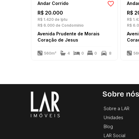
Andar Corrido
Andar
R$ 20.000
R$ 2
R$ 1.420
de Iptu
R$ 1.4
R$ 6.000
de Condomínio
R$ 6.
Avenida Prudente de Morais
Aveni
Coração de Jesus
Cora
560m²
4
0
0
8
56
Sobre nó
Sobre a LAR
Unidades
Blog
LAR Social