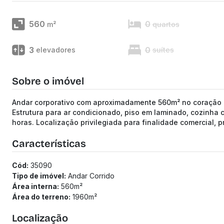
560
0
m²
quartos
3
0
elevadores
suítes
Sobre o imóvel
Andar corporativo com aproximadamente 560m² no coração do
Estrutura para ar condicionado, piso em laminado, cozinha 
horas. Localização privilegiada para finalidade comercial, p
Características
Cód:
35090
Tipo de imóvel:
Andar Corrido
Área interna:
560
m²
Área do terreno:
1960
m²
Localização