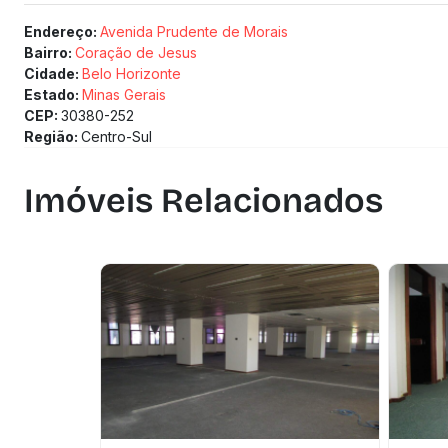
Endereço:
Avenida Prudente de Morais
Bairro:
Coração de Jesus
Cidade:
Belo Horizonte
Estado:
Minas Gerais
CEP:
30380-252
Região:
Centro-Sul
Imóveis Relacionados