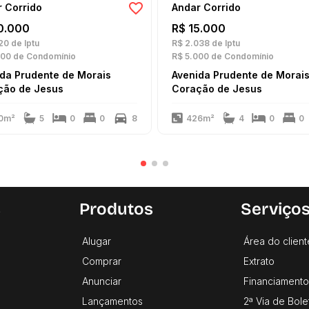
 Corrido
Andar Corrido
0.000
R$ 15.000
20
de Iptu
R$ 2.038
de Iptu
000
de Condomínio
R$ 5.000
de Condomínio
da Prudente de Morais
Avenida Prudente de Morai
ção de Jesus
Coração de Jesus
0m²
5
0
0
8
426m²
4
0
0
s
Produtos
Serviço
Alugar
Área do client
Comprar
Extrato
Anunciar
Financiamento
Lançamentos
2ª Via de Bole