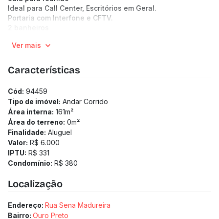
Ideal para Call Center, Escritórios em Geral.
Portaria com Interfone e CFTV.
2 banheiros
Ar condicionado
Ver mais
(Os preços e informações poderão sofrer mudanças.
Solicitamos a confirmação com nossa equipe).
Características
Cód:
94459
Tipo de imóvel:
Andar Corrido
Área interna:
161
m²
Área do terreno:
0
m²
Finalidade:
Aluguel
Valor:
R$ 6.000
IPTU:
R$ 331
Condomínio:
R$ 380
Localização
Endereço:
Rua Sena Madureira
Bairro:
Ouro Preto