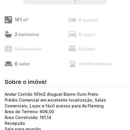
161
0
m²
quartos
2
0
banheiros
vagas
0
0
elevadores
suítes
6
salas
Permite animais
Sobre o imóvel
Andar Corrido 161m2 Aluguel Bairro Ouro Preto
Prédio Comercial em excelente localização, Salas
Comerciais, Lojas e fácil acesso para Av.Fleming.
Área de Terreno: 606,00
Área Construída: 161,14
Recepção
Sala para reunião