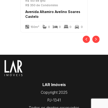
R$ 150
de Iptu
R$ 350
de Condomínio
Avenida Altamiro Avelino Soares
Castelo
150m²
0
0
0
0
LAR Imóveis
Copyright 2025
PJ-1341
Todos os direitos reservados