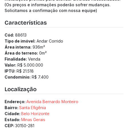
(Os preços e informações poderão sofrer mudanças.
Solicitamos a confirmação com nossa equipe)
Características
Cód:
88613
Tipo de imóvel:
Andar Corrido
Área interna:
936
m²
Área do terreno:
0
m²
Finalidade:
Venda
Valor:
R$ 5.000.000
IPTU:
R$ 21.518
Condomínio:
R$ 7.400
Localização
Endereço:
Avenida Bernardo Monteiro
Bairro:
Santa Efigênia
Cidade:
Belo Horizonte
Estado:
Minas Gerais
CEP:
30150-281