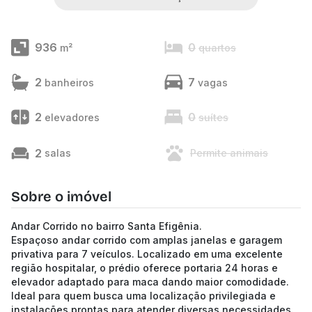
936
0
m²
quartos
2
7
banheiros
vagas
2
0
elevadores
suítes
2
salas
Permite animais
Sobre o imóvel
Andar Corrido no bairro Santa Efigênia.
Espaçoso andar corrido com amplas janelas e garagem
privativa para 7 veículos. Localizado em uma excelente
região hospitalar, o prédio oferece portaria 24 horas e
elevador adaptado para maca dando maior comodidade.
Ideal para quem busca uma localização privilegiada e
instalações prontas para atender diversas necessidades.