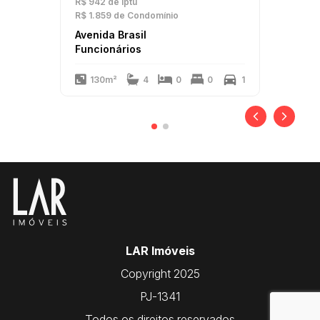
R$ 942
de Iptu
R$ 1.859
de Condomínio
Avenida Brasil
Funcionários
130m²
4
0
0
1
LAR Imóveis
Copyright 2025
PJ-1341
Todos os direitos reservados