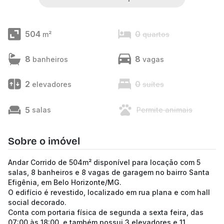
504
0
m²
quartos
8
8
banheiros
vagas
2
0
elevadores
suítes
5
salas
Permite animais
Sobre o imóvel
Andar Corrido de 504m² disponível para locação com 5
salas, 8 banheiros e 8 vagas de garagem no bairro Santa
Efigênia, em Belo Horizonte/MG.
O edifício é revestido, localizado em rua plana e com hall
social decorado.
Conta com portaria física de segunda a sexta feira, das
07:00 às 18:00, e também possui 3 elevadores e 11