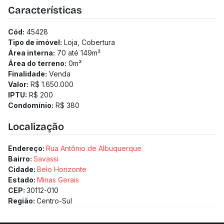
Solicitamos a confirmação com nossa equipe).
Características
Cód:
45428
Tipo de imóvel:
Loja, Cobertura
Área interna:
70 até 149
m²
Área do terreno:
0
m²
Finalidade:
Venda
Valor:
R$ 1.650.000
IPTU:
R$ 200
Condomínio:
R$ 380
Localização
Endereço:
Rua Antônio de Albuquerque
Bairro:
Savassi
Cidade:
Belo Horizonte
Estado:
Minas Gerais
CEP:
30112-010
Região:
Centro-Sul