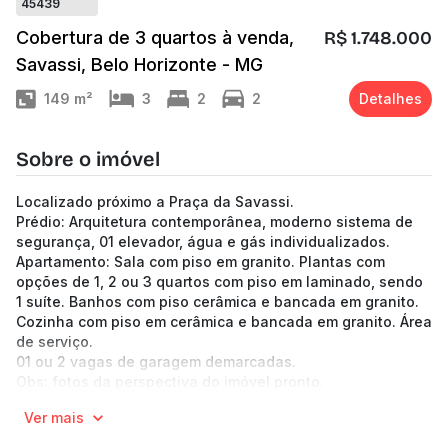
45439
Cobertura de 3 quartos à venda,
R$ 1.748.000
Savassi, Belo Horizonte - MG
149
m²
3
2
2
Detalhes
Sobre o imóvel
Localizado próximo a Praça da Savassi.
Prédio: Arquitetura contemporânea, moderno sistema de
segurança, 01 elevador, água e gás individualizados.
Apartamento: Sala com piso em granito. Plantas com
opções de 1, 2 ou 3 quartos com piso em laminado, sendo
1 suíte. Banhos com piso cerâmica e bancada em granito.
Cozinha com piso em cerâmica e bancada em granito. Área
de serviço.
01 ou 2 vagas de garagem demarcadas.
Obs: fotos da perspectiva do imóvel pronto.
-----------------------------------------------------------
Ver mais
--------------------------------------------------
(Os preços e informações poderão sofrer mudanças.