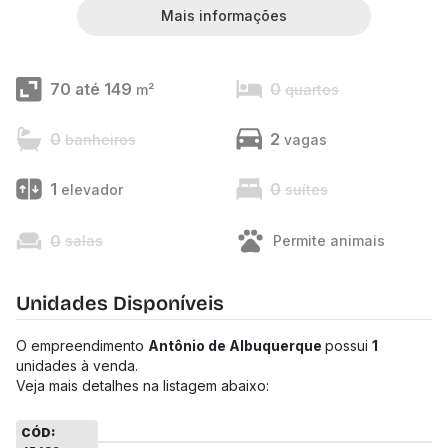
Mais informações
70 até 149
0
m²
quartos
0
2
banheiros
vagas
1
0
elevador
suítes
0
salas
Permite animais
Unidades Disponíveis
O empreendimento
Antônio de Albuquerque
possui
1
unidades à venda.
Veja mais detalhes na listagem abaixo:
CÓD: