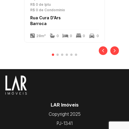
R$ 0
de Iptu
R$ 0
de Condomínio
Rua Cura D'Ars
Barroca
28m²
0
0
0
0
LAR Imóveis
Copyright 2025
PJ-1341