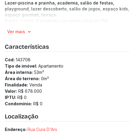
Lazer-piscina e prainha, academia, salão de festas,
playground, lazer descoberto, salão de jogos, espaço kids,
espaço gourmet, terraço.
Prédio: 1 torre, 8 unidades por andar, total de 156
unidades, 23 pavimentos. Hall de entrada, 2 elevadores,
Ver mais
eclusa, bicicletário, lavanderia, mini mercado.
Características
Cód:
143708
Tipo de imóvel:
Apartamento
Área interna:
53
m²
Área do terreno:
0
m²
Finalidade:
Venda
Valor:
R$ 678.000
IPTU:
R$ 0
Condomínio:
R$ 0
Localização
Endereço:
Rua Cura D'Ars