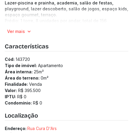
Lazer-piscina e prainha, academia, salão de festas,
playground, lazer descoberto, salão de jogos, espaço kids,
espaço gourmet, terraço.
Prédio: 1 torre, 8 unidades por andar, total de 156
unidades, 23 pavimentos. Hall de entrada, 2 elevadores,
Ver mais
eclusa, bicicletário, lavanderia, mini mercado.
Características
Cód:
143720
Tipo de imóvel:
Apartamento
Área interna:
25
m²
Área do terreno:
0
m²
Finalidade:
Venda
Valor:
R$ 395.500
IPTU:
R$ 0
Condomínio:
R$ 0
Localização
Endereço:
Rua Cura D'Ars