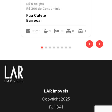
R$ 0
de Iptu
R$ 300
de Condomínio
Rua Catete
Barroca
86m²
1
3
0
1
LAR Imóveis
Copyright 2025
PJ-1341