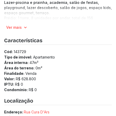
Lazer-piscina e prainha, academia, salão de festas,
playground, lazer descoberto, salão de jogos, espaço kids,
espaço gourmet, terraço.
Prédio: 1 torre, 8 unidades por andar, total de 156
unidades, 23 pavimentos. Hall de entrada, 2 elevadores,
Ver mais
eclusa, bicicletário, lavanderia, mini mercado.
Características
Cód:
143729
Tipo de imóvel:
Apartamento
Área interna:
47
m²
Área do terreno:
0
m²
Finalidade:
Venda
Valor:
R$ 628.800
IPTU:
R$ 0
Condomínio:
R$ 0
Localização
Endereço:
Rua Cura D'Ars