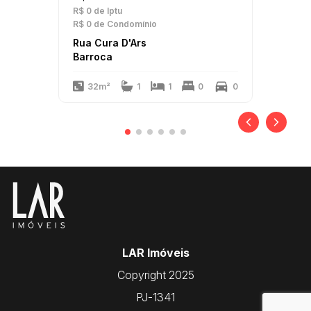
R$ 0
de Iptu
R$ 0
de Condomínio
Rua Cura D'Ars
Barroca
32m²
1
1
0
0
LAR Imóveis
Copyright 2025
PJ-1341