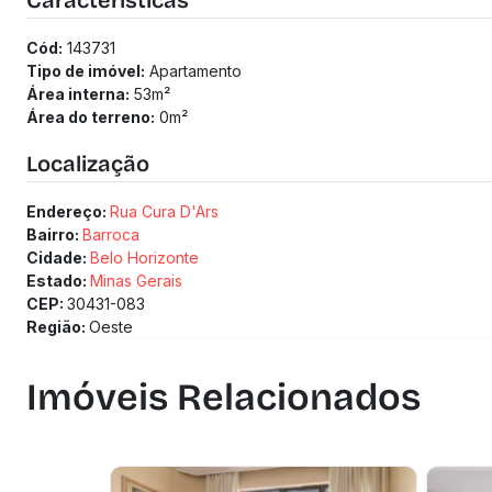
Características
Cód:
143731
Tipo de imóvel:
Apartamento
Área interna:
53
m²
Área do terreno:
0
m²
Localização
Endereço:
Rua Cura D'Ars
Bairro:
Barroca
Cidade:
Belo Horizonte
Estado:
Minas Gerais
CEP:
30431-083
Região:
Oeste
Imóveis Relacionados