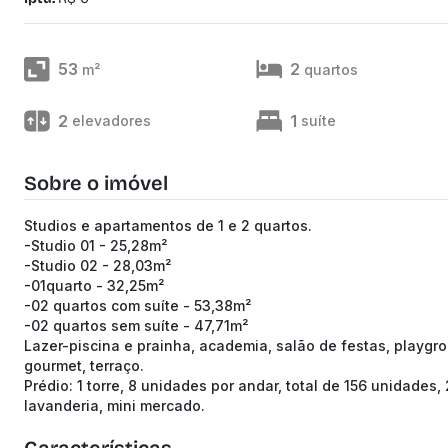
53
2
m²
quartos
2
1
elevadores
suíte
Sobre o imóvel
Studios e apartamentos de 1 e 2 quartos.
-Studio 01 - 25,28m²
-Studio 02 - 28,03m²
-01quarto - 32,25m²
-02 quartos com suíte - 53,38m²
-02 quartos sem suíte - 47,71m²
Lazer-piscina e prainha, academia, salão de festas, playgr
gourmet, terraço.
Prédio: 1 torre, 8 unidades por andar, total de 156 unidades,
lavanderia, mini mercado.