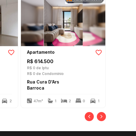
Apartamento
Apartame
R$ 614.500
R$ 508.
R$ 0
de Iptu
R$ 0
de Iptu
R$ 0
de Condomínio
R$ 0
de Con
Rua Cura D'Ars
Rua Cura 
Barroca
Barroca
2
47m²
1
2
0
1
28m²