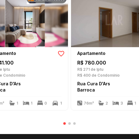
tamento
Apartamento
41.100
R$ 780.000
e Iptu
R$ 271
de Iptu
e Condomínio
R$ 400
de Condomínio
ura D'Ars
Rua Cura D'Ars
oca
Barroca
m²
1
1
0
1
76m²
2
3
1