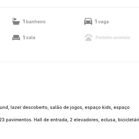
1
1
banheiro
vaga
1
sala
Permite animais
ound, lazer descoberto, salão de jogos, espaço kids, espaço
 23 pavimentos. Hall de entrada, 2 elevadores, eclusa, bicicletár