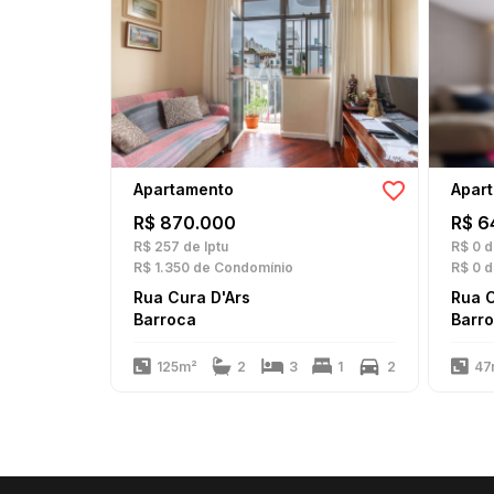
Apartamento
Apar
R$ 870.000
R$ 6
R$ 257
de Iptu
R$ 0
d
R$ 1.350
de Condomínio
R$ 0
d
Rua Cura D'Ars
Rua C
Barroca
Barr
125m²
2
3
1
2
47