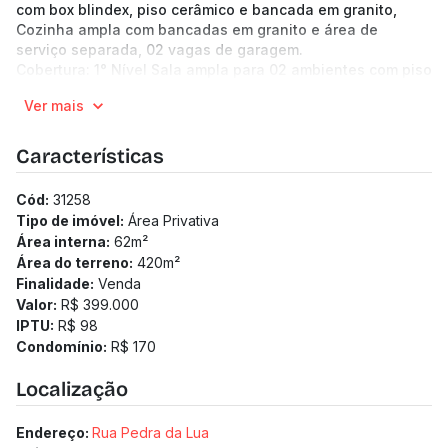
com box blindex, piso cerâmico e bancada em granito,
Cozinha ampla com bancadas em granito e área de
serviço separada, 02 vagas de garagem.
Cobertura: 1° Nível Sala ampla para 02 ambientes com piso
em porcelanato, 02 quartos com piso cerâmico, banho
Ver mais
social com piso cerâmico e bancada em granito,cozinha
com piso cerâmico e bancada em granito.
2° Nível: 01 sala com piso cerâmico,01 quarto com suíte em
Características
piso cerâmico e bancada em granito, espaço aberto com
bancada em granito e área de serviço em piso cerâmico.
Cód:
31258
Tipo de imóvel:
Área Privativa
Área interna:
62
m²
Área do terreno:
420
m²
Finalidade:
Venda
Valor:
R$ 399.000
IPTU:
R$ 98
Condomínio:
R$ 170
Localização
Endereço:
Rua Pedra da Lua