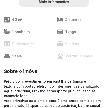
Mais informações
62
2
m²
quartos
1
1
banheiro
vaga
0
0
elevadores
suítes
1
sala
Permite animais
Sobre o imóvel
Prédio com revestimento em pastilha cerâmica e
textura,com portão eletrônico, interfone, gás canalizado,
água individual, Próximo a transporte público, escolas,
comercio local.
Àrea privativa: sala ampla para 2 ambientes com piso em
porcelanato,02 quartos com piso cerâmico, banho social