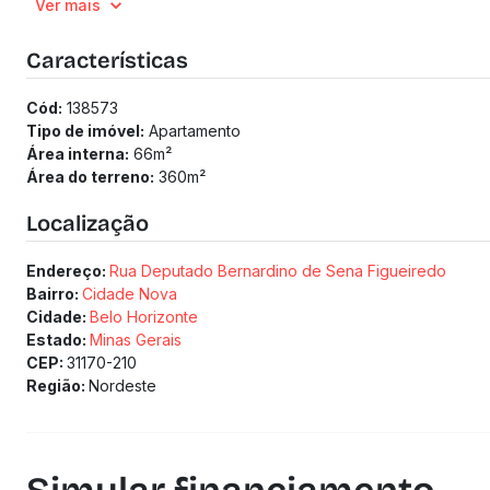
Ver mais
Vias de acesso para veículos e pedestres;
Hall de entrada;
Banheiro acessível;
Características
Depósitos: gás canalizado e lixo;
Escadarias;
Cód:
138573
Elevador;
Tipo de imóvel:
Apartamento
Área ajardinada frontal.
Área interna:
66
m²
(Os preços e informações poderão sofrer mudanças. Solici
Área do terreno:
360
m²
Localização
Endereço:
Rua Deputado Bernardino de Sena Figueiredo
Bairro:
Cidade Nova
Cidade:
Belo Horizonte
Estado:
Minas Gerais
CEP:
31170-210
Região:
Nordeste