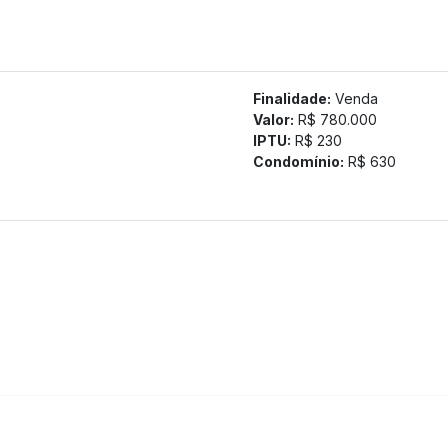
Finalidade:
Venda
Valor:
R$ 780.000
IPTU:
R$ 230
tamos a confirmação com nossa equipe).
Condomínio:
R$ 630