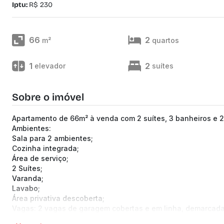
Iptu:
R$ 230
66
2
m²
quartos
1
2
elevador
suítes
Sobre o imóvel
Apartamento de 66m² à venda com 2 suítes, 3 banheiros e 
Ambientes:
Sala para 2 ambientes;
Cozinha integrada;
Área de serviço;
2 Suítes;
Varanda;
Lavabo;
Área privativa descoberta;
Vagas: 2 vagas de garagem cobertas e em linha, demarcada
Áreas comuns do condomínio: