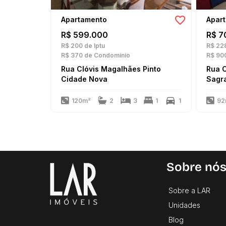
Apartamento
Apar
R$ 599.000
R$ 7
R$ 200
de Iptu
R$ 22
R$ 370
de Condomínio
R$ 90
Rua Clóvis Magalhães Pinto
Rua C
Cidade Nova
Sagra
120m²
2
3
1
1
92
Sobre nó
Sobre a LAR
Unidades
Blog