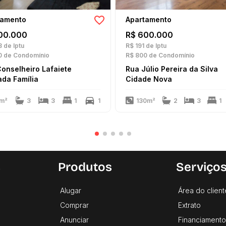
tamento
Apartamento
00.000
R$ 600.000
8
de Iptu
R$ 191
de Iptu
0
de Condomínio
R$ 800
de Condomínio
onselheiro Lafaiete
Rua Júlio Pereira da Silva
da Família
Cidade Nova
m²
3
3
1
1
130m²
2
3
1
s
Produtos
Serviço
Alugar
Área do client
Comprar
Extrato
Anunciar
Financiamento