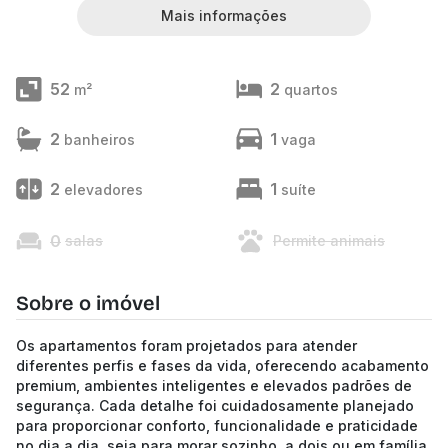
Mais informações
52
2
m²
quartos
2
1
banheiros
vaga
2
1
elevadores
suíte
0
salas
Permite animais
Sobre o imóvel
Os apartamentos foram projetados para atender
diferentes perfis e fases da vida, oferecendo acabamento
premium, ambientes inteligentes e elevados padrões de
segurança. Cada detalhe foi cuidadosamente planejado
para proporcionar conforto, funcionalidade e praticidade
no dia a dia, seja para morar sozinho, a dois ou em família.