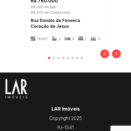
R$ 780.000
R$ 262
de Iptu
R$ 470
de Condomínio
Rua Donato da Fonseca
Coração de Jesus
120m²
2
3
1
2
LAR Imóveis
Copyright 2025
PJ-1341