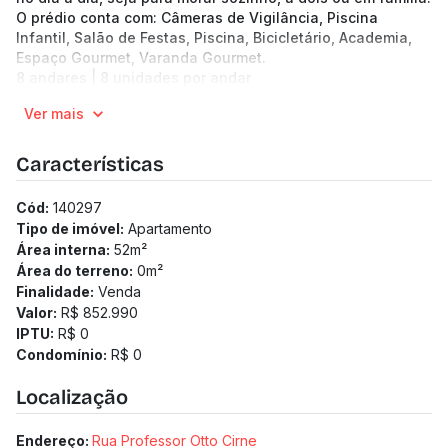
O prédio conta com: Câmeras de Vigilância, Piscina
Infantil, Salão de Festas, Piscina, Bicicletário, Academia,
Espaço Gourmet, Varanda Gourmet.
8 andares | 8 unidades por andar
Apartamentos de 52.96 a 105.6 m² de área no bairro
Ver mais
Coração de Jesus
2 a 3 quartos
1 a 2 vagas
Características
2 banheiros
Previsão de entrega: 31/08/2027
Cód:
140297
Medidor de água individualizado
Tipo de imóvel:
Apartamento
Área interna:
52
m²
Área do terreno:
0
m²
Finalidade:
Venda
Valor:
R$ 852.990
IPTU:
R$ 0
Condomínio:
R$ 0
Localização
Endereço:
Rua Professor Otto Cirne