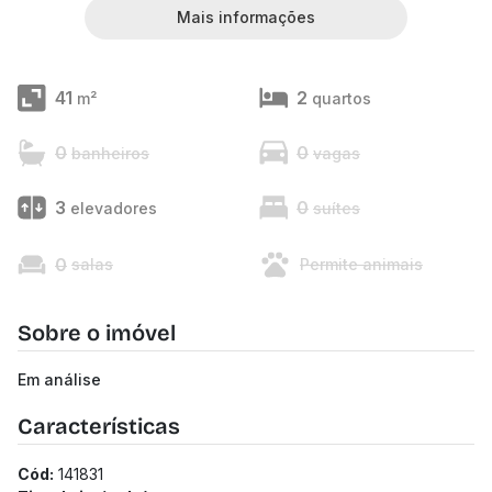
Mais informações
41
2
m²
quartos
0
0
banheiros
vagas
3
0
elevadores
suítes
0
salas
Permite animais
Sobre o imóvel
Em análise
Características
Cód:
141831