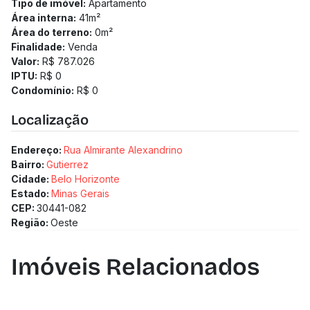
Tipo de imóvel:
Apartamento
Área interna:
41
m²
Área do terreno:
0
m²
Finalidade:
Venda
Valor:
R$ 787.026
IPTU:
R$ 0
Condomínio:
R$ 0
Localização
Endereço:
Rua Almirante Alexandrino
Bairro:
Gutierrez
Cidade:
Belo Horizonte
Estado:
Minas Gerais
CEP:
30441-082
Região:
Oeste
Imóveis Relacionados