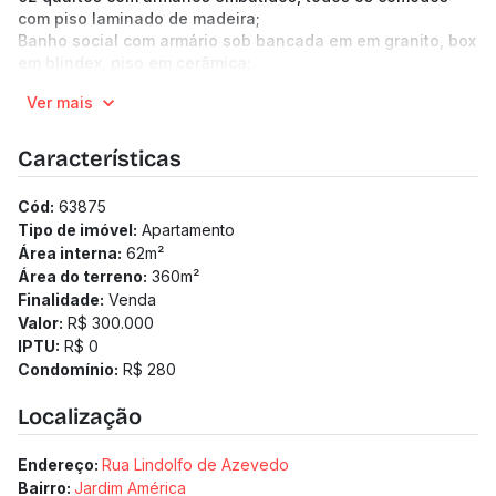
com piso laminado de madeira;
Banho social com armário sob bancada em em granito, box
em blindex, piso em cerâmica;
Cozinha arejada, com armário sob bancada em mármore;
Ver mais
Área de serviço arejada, DCE, piso em cerâmica.
1 vaga de garagem livre e coberta.
-----------------------------------------------------------
Características
--------------------------------------------------
(Os preços e informações poderão sofrer mudanças.
Cód:
63875
Solicitamos a confirmação com nossa equipe).
Tipo de imóvel:
Apartamento
Área interna:
62
m²
Área do terreno:
360
m²
Finalidade:
Venda
Valor:
R$ 300.000
IPTU:
R$ 0
Condomínio:
R$ 280
Localização
Endereço:
Rua Lindolfo de Azevedo
Bairro:
Jardim América