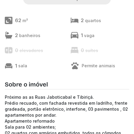
62
2
m²
quartos
2
1
banheiros
vaga
0
0
elevadores
suítes
1
sala
Permite animais
Sobre o imóvel
Próximo as as Ruas Jaboticabal e Tibiriçá.
Prédio recuado, com fachada revestida em ladrilho, frente
gradeada, portão eletrônico, interfone, 03 pavimentos , 02
apartamentos por andar.
Apartamento reformado
Sala para 02 ambientes;
02 quartos com armários embutidos, todos os cômodos