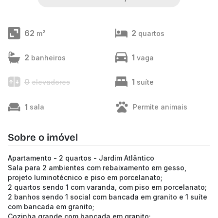
62
2
m²
quartos
2
1
banheiros
vaga
0
1
elevadores
suíte
1
sala
Permite animais
Sobre o imóvel
Apartamento - 2 quartos - Jardim Atlântico
Sala para 2 ambientes com rebaixamento em gesso,
projeto luminotécnico e piso em porcelanato;
2 quartos sendo 1 com varanda, com piso em porcelanato;
2 banhos sendo 1 social com bancada em granito e 1 suíte
com bancada em granito;
Cozinha grande com bancada em granito;