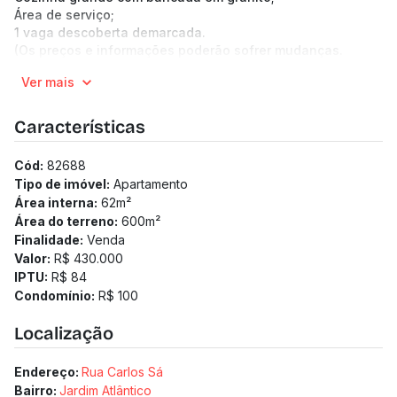
Área de serviço;
1 vaga descoberta demarcada.
(Os preços e informações poderão sofrer mudanças.
Solicitamos a confirmação com nossa equipe).
Ver mais
Características
Cód:
82688
Tipo de imóvel:
Apartamento
Área interna:
62
m²
Área do terreno:
600
m²
Finalidade:
Venda
Valor:
R$ 430.000
IPTU:
R$ 84
Condomínio:
R$ 100
Localização
Endereço:
Rua Carlos Sá
Bairro:
Jardim Atlântico