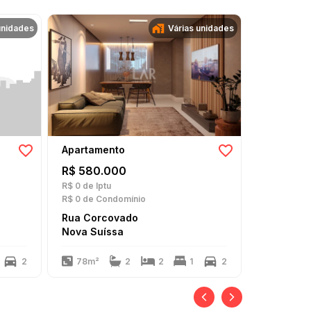
unidades
Várias unidades
Apartamento
Apartame
R$ 580.000
R$ 586.
R$ 0
de Iptu
R$ 0
de Iptu
R$ 0
de Condomínio
R$ 0
de Con
Rua Corcovado
Rua Mont
Nova Suíssa
Nova Suí
2
78m²
2
2
1
2
63m²