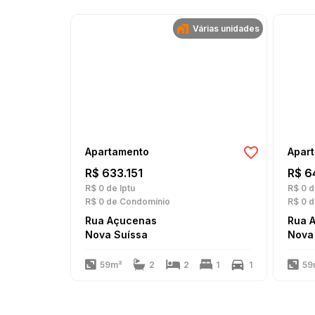
Várias unidades
Apartamento
Apar
R$ 633.151
R$ 6
R$ 0
de Iptu
R$ 0
d
R$ 0
de Condomínio
R$ 0
d
Rua Açucenas
Rua 
Nova Suíssa
Nova
59m²
2
2
1
1
59