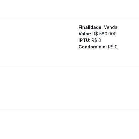
ia Araújo, Colégio Santa Maria, Avenida Amazonas e diversos
Finalidade:
Venda
tamos a confirmação com nossa equipe).
Valor:
R$ 580.000
IPTU:
R$ 0
Condomínio:
R$ 0