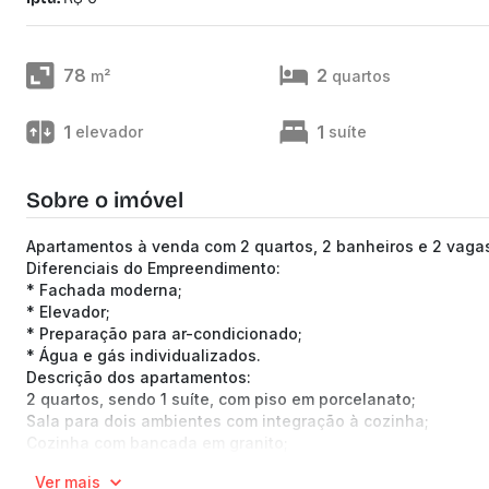
78
2
m²
quartos
1
1
elevador
suíte
Sobre o imóvel
Apartamentos à venda com 2 quartos, 2 banheiros e 2 vaga
Diferenciais do Empreendimento:
* Fachada moderna;
* Elevador;
* Preparação para ar-condicionado;
* Água e gás individualizados.
Descrição dos apartamentos:
2 quartos, sendo 1 suíte, com piso em porcelanato;
Sala para dois ambientes com integração à cozinha;
Cozinha com bancada em granito;
Banheiro social;
Ver mais
Área de serviço;