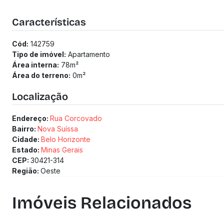
2 vagas de garagem.
Localização privilegiada:
Características
Próximo à Rua Gávea, Avenida Barão Homem de Melo, Drogar
comércios locais.
Cód:
142759
(Os preços e informações poderão sofrer mudanças. Solici
Tipo de imóvel:
Apartamento
Área interna:
78
m²
Área do terreno:
0
m²
Localização
Endereço:
Rua Corcovado
Bairro:
Nova Suíssa
Cidade:
Belo Horizonte
Estado:
Minas Gerais
CEP:
30421-314
Região:
Oeste
Imóveis Relacionados