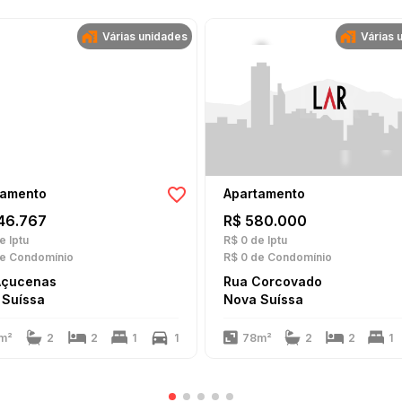
Várias unidades
Várias 
tamento
Apartamento
46.767
R$ 580.000
e Iptu
R$ 0
de Iptu
e Condomínio
R$ 0
de Condomínio
Açucenas
Rua Corcovado
 Suíssa
Nova Suíssa
m²
2
2
1
1
78m²
2
2
1