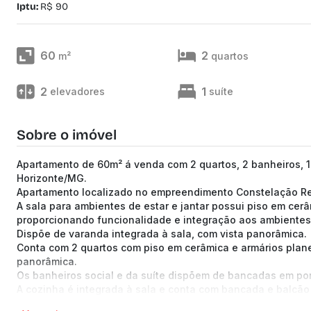
Iptu:
R$ 90
60
2
m²
quartos
2
1
elevadores
suíte
Sobre o imóvel
Apartamento de 60m² á venda com 2 quartos, 2 banheiros, 1 
Horizonte/MG.
Apartamento localizado no empreendimento Constelação Res
A sala para ambientes de estar e jantar possui piso em cer
proporcionando funcionalidade e integração aos ambientes
Dispõe de varanda integrada à sala, com vista panorâmica.
Conta com 2 quartos com piso em cerâmica e armários plane
panorâmica.
Os banheiros social e da suíte dispõem de bancadas em por
A cozinha é integrada à sala e conta com bancada e balcão 
A área de serviço possui armário planejado.