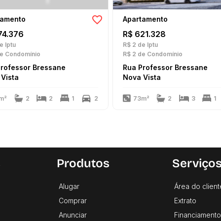
tamento
Apartamento
74.376
R$ 621.328
e Iptu
R$ 2
de Iptu
e Condomínio
R$ 2
de Condomínio
Professor Bressane
Rua Professor Bressane
Vista
Nova Vista
m²
2
2
1
2
73m²
2
3
1
s
Produtos
Serviço
Alugar
Área do client
Comprar
Extrato
Anunciar
Financiamento