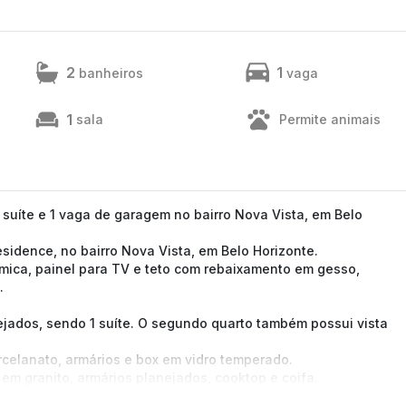
2
1
banheiros
vaga
1
sala
Permite animais
suíte e 1 vaga de garagem no bairro Nova Vista, em Belo
idence, no bairro Nova Vista, em Belo Horizonte.
âmica, painel para TV e teto com rebaixamento em gesso,
.
jados, sendo 1 suíte. O segundo quarto também possui vista
celanato, armários e box em vidro temperado.
em granito, armários planejados, cooktop e coifa.