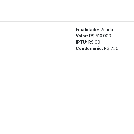
stá implantado em terreno de aproximadamente 60.000 m², send
ento conta com apenas 4 apartamentos por andar, portaria 24
ntil, playground, academia, 2 espaços gourmet e quadra
Finalidade:
Venda
 acesso facilitado às principais vias da cidade, ampla oferta d
Valor:
R$ 510.000
mente 40 metros do empreendimento.
IPTU:
R$ 90
tamos a confirmação com nossa equipe).
Condomínio:
R$ 750