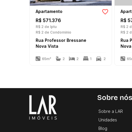
Apartamento
Apar
R$ 571.376
R$ 5
R$ 2
de Iptu
R$ 2
d
R$ 2
de Condomínio
R$ 2
d
Rua Professor Bressane
Rua 
Nova Vista
Nova 
65m²
2
2
1
2
65
Sobre nó
Sobre a LAR
Unidades
Blog