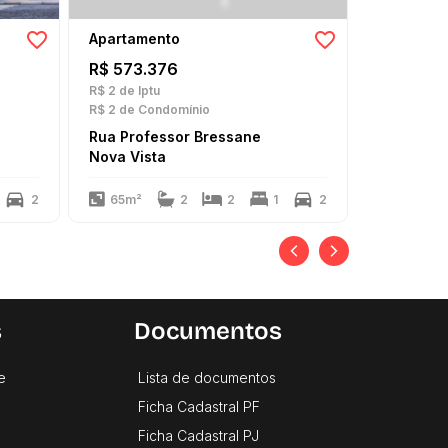
Apartamento
R$ 573.376
R$ 2
de Iptu
R$ 2
de Condomínio
Rua Professor Bressane
Nova Vista
2
65m²
2
2
1
2
s
Documentos
e
Lista de documentos
Ficha Cadastral PF
Ficha Cadastral PJ