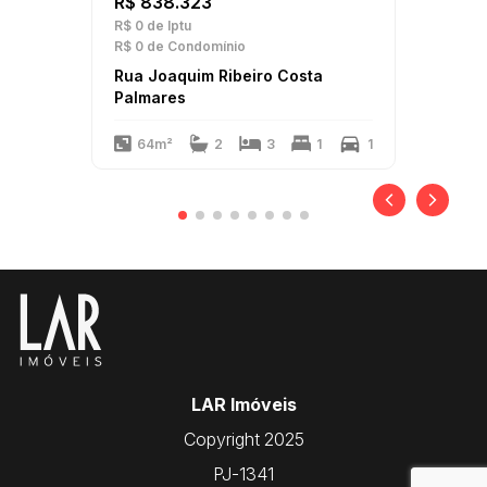
R$ 838.323
R$ 0
de Iptu
R$ 0
de Condomínio
Rua Joaquim Ribeiro Costa
Palmares
64m²
2
3
1
1
LAR Imóveis
Copyright 2025
PJ-1341