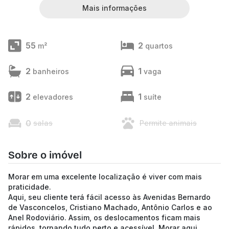
Mais informações
55
2
m²
quartos
2
1
banheiros
vaga
2
1
elevadores
suíte
0
salas
Permite animais
Sobre o imóvel
Morar em uma excelente localização é viver com mais
praticidade.
Aqui, seu cliente terá fácil acesso às Avenidas Bernardo
de Vasconcelos, Cristiano Machado, Antônio Carlos e ao
Anel Rodoviário. Assim, os deslocamentos ficam mais
rápidos, tornando tudo perto e acessível. Morar aqui