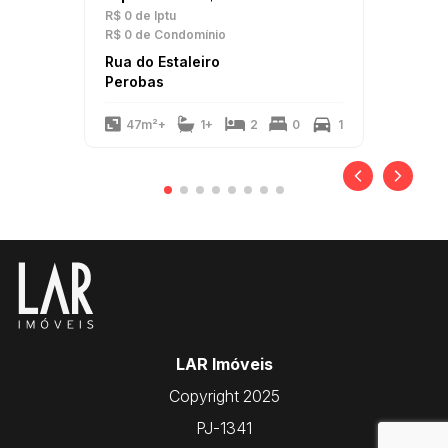
R$ 0
de Iptu
R$ 0
de Condomínio
Rua do Estaleiro
Perobas
47m²+
1+
2
0
1
LAR Imóveis
Copyright 2025
PJ-1341