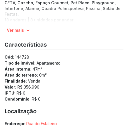
CFTV, Gazebo, Espaço Gourmet, Pet Place, Playground,
Interfone, Alarme, Quadra Poliesportiva, Piscina, Salão de
Festas.
18 andares | 8 unidades por andar
Apartamentos de 47.56 a 97.05 m² de área no bairro
Ver mais
Perobas
1 a 2 quartos
1 vagas
Características
1 a 2 banheiros
Previsão de entrega: 31/03/2028
Cód:
144728
Medidor de água individualizado
Tipo de imóvel:
Apartamento
Medidor de gás individualizado
Área interna:
47
m²
Área do terreno:
0
m²
Finalidade:
Venda
Valor:
R$ 356.990
IPTU:
R$ 0
Condomínio:
R$ 0
Localização
Endereço:
Rua do Estaleiro