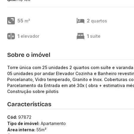
55
2
m²
quartos
1
1
elevador
suíte
Sobre o imóvel
Torre única com 25 unidades 2 quartos com suíte e varanda
05 unidades por andar Elevador Cozinha e Banheiro revesti
Porcelanato, Vidro temperado, Granito e Inox. Coberturas c
Parcelamento da Entrada em até 30x ( obra + estimativa méd
Construção sobre pilotis
Características
Cód:
97872
Tipo de imóvel:
Apartamento
Área interna:
55
m²