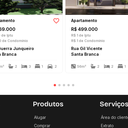
tamento
Apartamento
69.000
R$ 499.000
0
de Iptu
R$ 1
de Iptu
0
de Condomínio
R$ 1
de Condomínio
Guerra Junqueiro
Rua Gil Vicente
a Branca
Santa Branca
m²
2
3
1
2
56m²
2
2
1
s
Produtos
Serviço
Alugar
Área do client
Comprar
Extrato