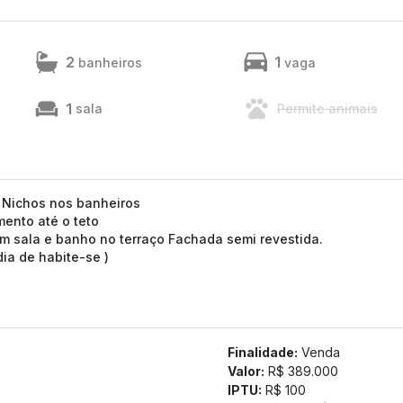
2
1
banheiros
vaga
1
sala
Permite animais
 Nichos nos banheiros
mento até o teto
om sala e banho no terraço Fachada semi revestida.
ia de habite-se )
Finalidade:
Venda
Valor:
R$ 389.000
IPTU:
R$ 100