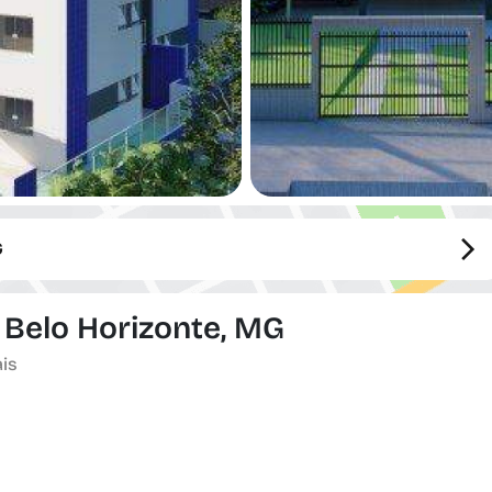
G
 Belo Horizonte, MG
ais