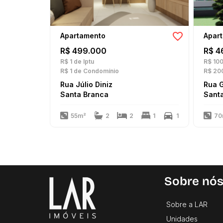
Apartamento
Apar
R$ 499.000
R$ 4
R$ 1
de Iptu
R$ 10
R$ 1
de Condomínio
R$ 20
Rua Júlio Diniz
Rua 
Santa Branca
Sant
55m²
2
2
1
1
70
Sobre nó
Sobre a LAR
Unidades