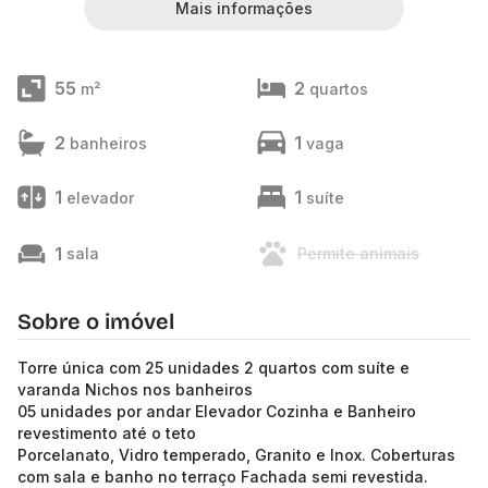
Mais informações
55
2
m²
quartos
2
1
banheiros
vaga
1
1
elevador
suíte
1
sala
Permite animais
Sobre o imóvel
Torre única com 25 unidades 2 quartos com suíte e
varanda Nichos nos banheiros
05 unidades por andar Elevador Cozinha e Banheiro
revestimento até o teto
Porcelanato, Vidro temperado, Granito e Inox. Coberturas
com sala e banho no terraço Fachada semi revestida.