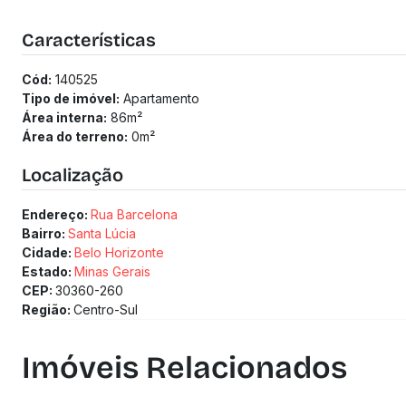
Taxa de enxoval: R$ 35.000
Características
Cód:
140525
Tipo de imóvel:
Apartamento
Área interna:
86
m²
Área do terreno:
0
m²
Localização
Endereço:
Rua Barcelona
Bairro:
Santa Lúcia
Cidade:
Belo Horizonte
Estado:
Minas Gerais
CEP:
30360-260
Região:
Centro-Sul
Imóveis Relacionados