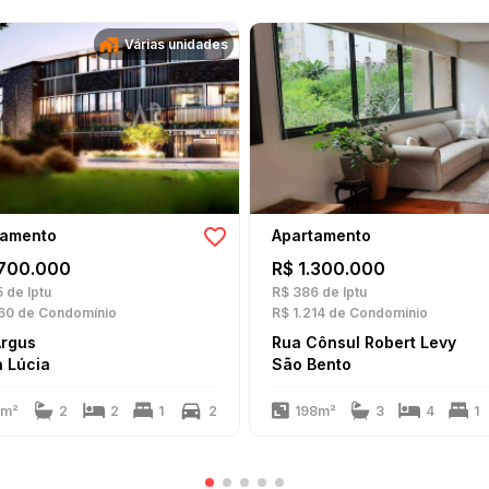
Várias unidades
tamento
Apartamento
.700.000
R$ 1.300.000
5
de Iptu
R$ 386
de Iptu
60
de Condomínio
R$ 1.214
de Condomínio
Argus
Rua Cônsul Robert Levy
 Lúcia
São Bento
2m²
2
2
1
2
198m²
3
4
1