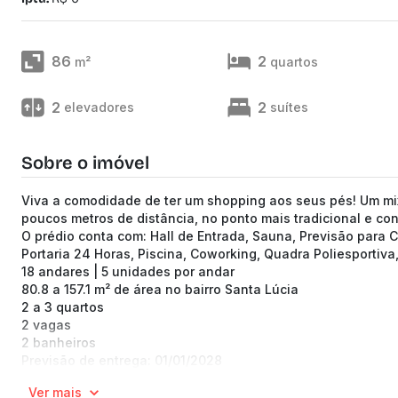
86
2
m²
quartos
2
2
elevadores
suítes
Sobre o imóvel
Viva a comodidade de ter um shopping aos seus pés! Um mix
poucos metros de distância, no ponto mais tradicional e co
O prédio conta com: Hall de Entrada, Sauna, Previsão para Ca
Portaria 24 Horas, Piscina, Coworking, Quadra Poliesportiv
18 andares | 5 unidades por andar
80.8 a 157.1 m² de área no bairro Santa Lúcia
2 a 3 quartos
2 vagas
2 banheiros
Previsão de entrega: 01/01/2028
Medidor de água individualizado
Ver mais
Medidor de gás individualizado