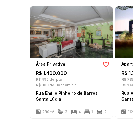
Área Privativa
Apar
R$ 1.400.000
R$ 1
R$ 492
de Iptu
R$ 73
R$ 800
de Condomínio
R$ 1.9
Rua Emílio Pinheiro de Barros
Rua 
Santa Lúcia
Santa
280m²
3
4
1
2
11