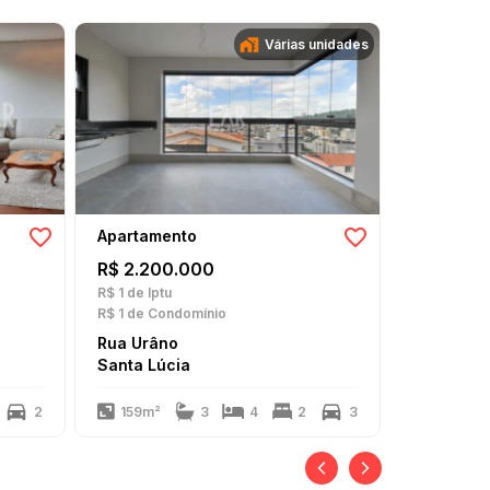
Várias unidades
Apartamento
Apartame
R$ 2.200.000
R$ 1.490
R$ 1
de Iptu
R$ 0
de Iptu
R$ 1
de Condomínio
R$ 1.000
de
Rua Urâno
Rua Lapl
Santa Lúcia
Santa Lúc
2
159m²
3
4
2
3
109m²