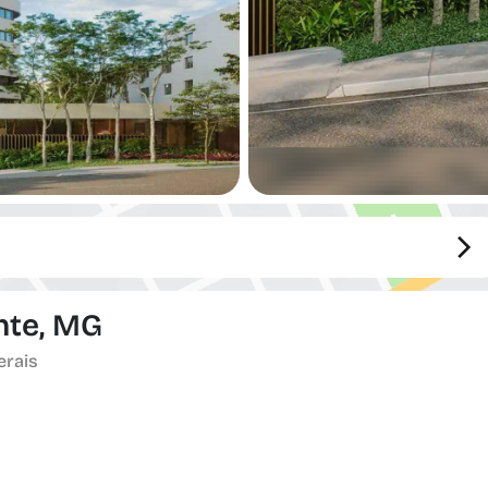
onte, MG
erais