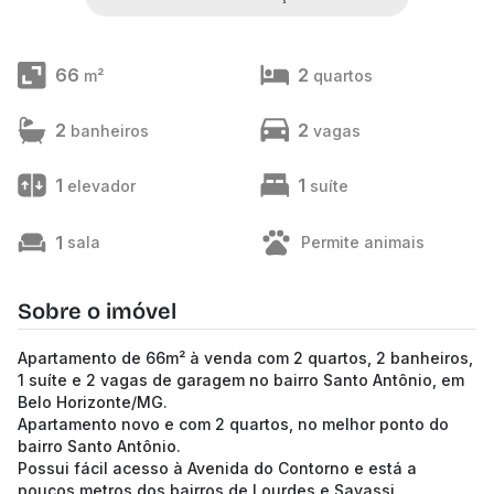
66
2
m²
quartos
2
2
banheiros
vagas
1
1
elevador
suíte
1
sala
Permite animais
Sobre o imóvel
Apartamento de 66m² à venda com 2 quartos, 2 banheiros,
1 suíte e 2 vagas de garagem no bairro Santo Antônio, em
Belo Horizonte/MG.
Apartamento novo e com 2 quartos, no melhor ponto do
bairro Santo Antônio.
Possui fácil acesso à Avenida do Contorno e está a
poucos metros dos bairros de Lourdes e Savassi.