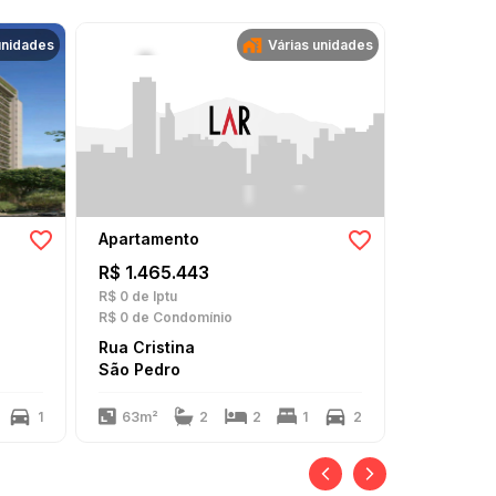
unidades
Várias unidades
Apartamento
Apartame
R$ 1.465.443
R$ 1.660
R$ 0
de Iptu
R$ 343
de I
R$ 0
de Condomínio
R$ 1.826
de
Rua Cristina
Rua Teixe
São Pedro
Santo Ant
1
63m²
2
2
1
2
170m²