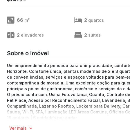
66
2
m²
quartos
2
2
elevadores
suítes
Sobre o imóvel
Um empreendimento pensado para unir praticidade, conforto
Horizonte. Com torre única, plantas modernas de 2 e 3 quar
de conveniências, serviços e espaços voltados para bem-es
contemporânea de moradia. Uma excelente opção para quem
principais polos de gastronomia, comércio e serviços da cid
O prédio conta com: Usina Fotovoltaica, Guarita, Controle 
Pet Place, Acesso por Reconhecimento Facial, Lavanderia, Bic
Compartilhada, Lazer no Rooftop, Lockers para Delivery, Car
Sauna, Wi-Fi, SPA, Iluminação LED Áreas Comuns, Oficina C
19 andares | 6 unidades por andar
Apartamentos de 66.59 a 90.17 m² de área no bairro null
Ver mais
2 a 3 quartos