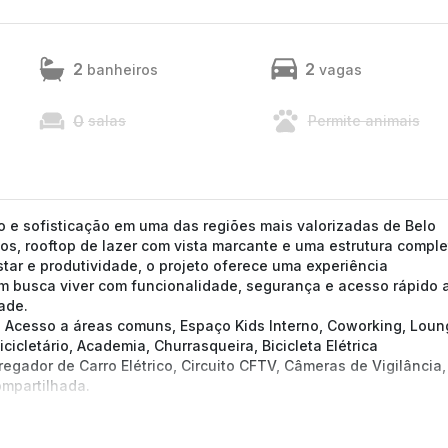
2
2
banheiros
vagas
0
salas
Permite animais
 e sofisticação em uma das regiões mais valorizadas de Belo
tos, rooftop de lazer com vista marcante e uma estrutura comple
tar e produtividade, o projeto oferece uma experiência
 busca viver com funcionalidade, segurança e acesso rápido 
ade.
de Acesso a áreas comuns, Espaço Kids Interno, Coworking, Loun
icletário, Academia, Churrasqueira, Bicicleta Elétrica
regador de Carro Elétrico, Circuito CFTV, Câmeras de Vigilância,
ompartilhada.