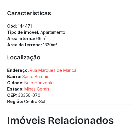
1 a 2 vagas
2 banheiros
Características
Previsão de entrega: 30/11/2028
Medidor de água individualizado
Cód:
144471
Medidor de gás individualizado
Tipo de imóvel:
Apartamento
Taxa de enxoval: R$ 60.861
Área interna:
66
m²
Área do terreno:
1320
m²
Localização
Endereço:
Rua Marquês de Maricá
Bairro:
Santo Antônio
Cidade:
Belo Horizonte
Estado:
Minas Gerais
CEP:
30350-070
Região:
Centro-Sul
Imóveis Relacionados