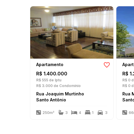
Apartamento
Apar
R$ 1.400.000
R$ 1
R$ 555
de Iptu
R$ 0
d
R$ 3.000
de Condomínio
R$ 0
d
Rua Joaquim Murtinho
Rua 
Santo Antônio
Santo
250m²
3
4
1
3
66