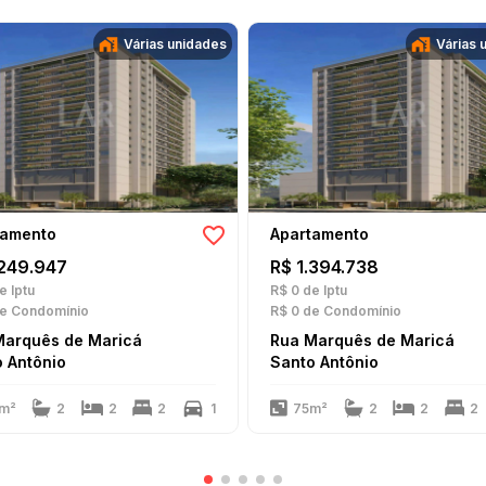
Várias unidades
Várias 
tamento
Apartamento
.249.947
R$ 1.394.738
e Iptu
R$ 0
de Iptu
e Condomínio
R$ 0
de Condomínio
Marquês de Maricá
Rua Marquês de Maricá
 Antônio
Santo Antônio
m²
2
2
2
1
75m²
2
2
2