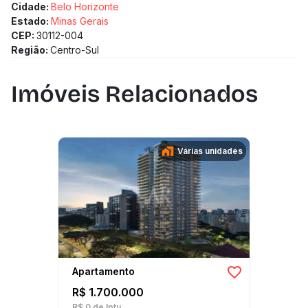
1 a 2 quartos
Cidade:
Belo Horizonte
1 vagas
Estado:
Minas Gerais
Previsão de entrega: 01/08/2027
CEP:
30112-004
Medidor de água individualizado
Região:
Centro-Sul
Imóveis Relacionados
Várias unidades
Apartamento
R$ 1.700.000
R$ 0
de Iptu