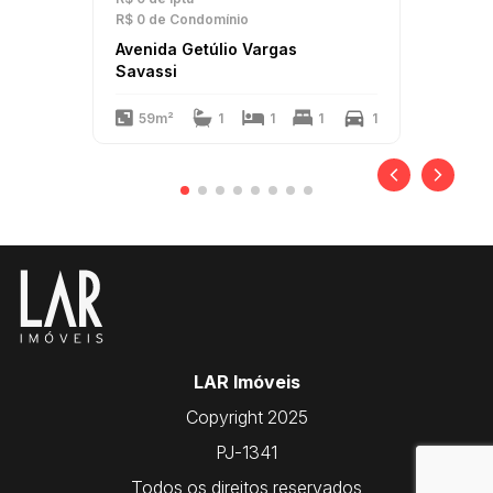
R$ 0
de Condomínio
Avenida Getúlio Vargas
Savassi
59m²
1
1
1
1
LAR Imóveis
Copyright 2025
PJ-1341
Todos os direitos reservados