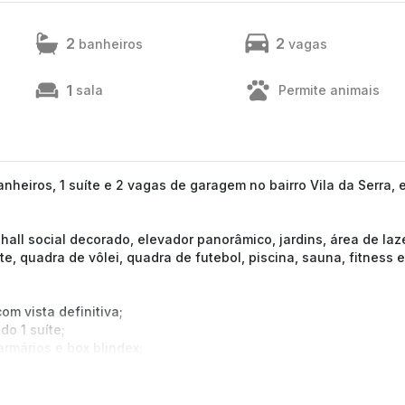
2
2
banheiros
vagas
1
sala
Permite animais
heiros, 1 suíte e 2 vagas de garagem no bairro Vila da Serra, 
hall social decorado, elevador panorâmico, jardins, área de laz
, quadra de vôlei, quadra de futebol, piscina, sauna, fitness e
m vista definitiva;
o 1 suíte;
rmários e box blindex;
nito, armários e área de serviço;
box de despejo.
tamos a confirmação com nossa equipe).