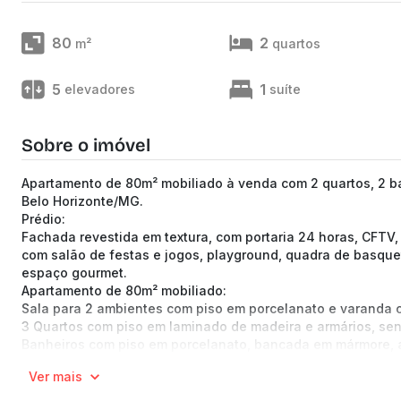
80
2
m²
quartos
5
1
elevadores
suíte
Sobre o imóvel
Apartamento de 80m² mobiliado à venda com 2 quartos, 2 ban
Belo Horizonte/MG.
Prédio:
Fachada revestida em textura, com portaria 24 horas, CFTV, 
com salão de festas e jogos, playground, quadra de basquete
espaço gourmet.
Apartamento de 80m² mobiliado:
Sala para 2 ambientes com piso em porcelanato e varanda co
3 Quartos com piso em laminado de madeira e armários, send
Banheiros com piso em porcelanato, bancada em mármore, a
Cozinha com armários, piso em porcelanato, bancadas em gra
Ver mais
2 Vagas de garagem em linha, cobertas e demarcadas, com 
(Os preços e informações poderão sofrer mudanças. Solici