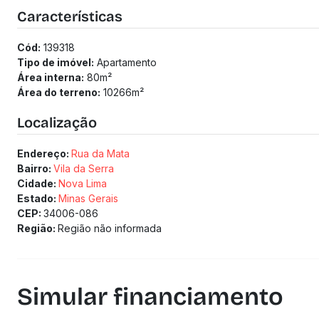
Características
Cód:
139318
Tipo de imóvel:
Apartamento
Área interna:
80
m²
Área do terreno:
10266
m²
Localização
Endereço:
Rua da Mata
Bairro:
Vila da Serra
Cidade:
Nova Lima
Estado:
Minas Gerais
CEP:
34006-086
Região:
Região não informada
Simular financiamento