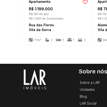
Apartamento
Apar
R$ 1.199.000
R$ 7
R$ 150
de Iptu
R$ 110
R$ 1.560
de Condomínio
R$ 1.2
Rua das Flores
Alam
Vila da Serra
Vila 
77m²
2
2
1
2
68
Sobre nó
Sobre a LAR
Unidades
Blog
LAR Social