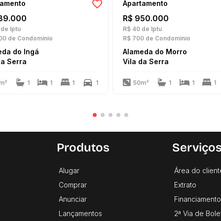
tamento
Apartamento
89.000
R$ 950.000
de Iptu
R$ 40
de Iptu
00
de Condomínio
R$ 700
de Condomínio
eda do Ingá
Alameda do Morro
da Serra
Vila da Serra
m²
1
1
1
1
50m²
1
1
1
s
Produtos
Serviço
Alugar
Área do client
Comprar
Extrato
Anunciar
Financiamento
Lançamentos
2ª Via de Bole