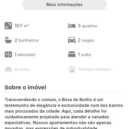
Mais informações
107
3
m²
quartos
2
2
banheiros
vagas
1
1
elevador
suíte
0
salas
Permite animais
Sobre o imóvel
Transcendendo o comum, o Brisa do Buritis é um
testemunho de elegância e exclusividade num dos bairros
mais procurados da cidade. Aqui, cada detalhe foi
cuidadosamente projetado para atender a variadas
expectativas. Nossos apartamentos não são apenas
moradias, mas expressões de individualidade.