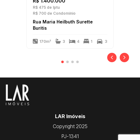
R$ 1.400.000
R$ 475
de Iptu
R$ 700
de Condomínio
Rua Maria Heilbuth Surette
Buritis
170m²
3
4
1
3
LAR Imóveis
Copyright 2025
PJ-1341