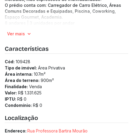
O prédio conta com: Carregador de Carro Elétrico, Áreas
Comuns Decoradas e Equipadas, Piscina, Coworking,
Espaço Gourmet, Academia.
8 andares | 3 unidades por andar
Apartamentos de 27.93 a 72.31 m²
Ver mais
1 a 3 quartos
2 vagas
Previsão de entrega: 01/12/2027
Características
Medidor de água individualizado
Cód:
109428
Tipo de imóvel:
Área Privativa
Área interna:
107
m²
Área do terreno:
900
m²
Finalidade:
Venda
Valor:
R$ 1.331.625
IPTU:
R$ 0
Condomínio:
R$ 0
Localização
Endereço:
Rua Professora Bartira Mourão