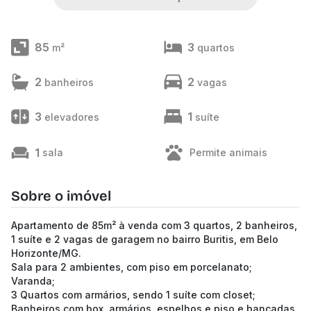
85
3
m²
quartos
2
2
banheiros
vagas
3
1
elevadores
suíte
1
sala
Permite animais
Sobre o imóvel
Apartamento de 85m² à venda com 3 quartos, 2 banheiros,
1 suíte e 2 vagas de garagem no bairro Buritis, em Belo
Horizonte/MG.
Sala para 2 ambientes, com piso em porcelanato;
Varanda;
3 Quartos com armários, sendo 1 suíte com closet;
Banheiros com box, armários, espelhos e piso e bancadas