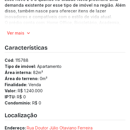
demanda existente por esse tipo de imóvel na região. Além
disso, também nasce para oferecer itens de lazer
inovadores e compatíveis com o estilo de vida atual.
O prédio conta com: Home Office, Bicicletário, Academia,
Piscina, Salão de Festas, Pilates, Quadra Poliesportiva, Wi-
Ver mais
Fi, Sauna, Espaço Gourmet, Circuito CFTV, Piscina Infantil,
Lockers para Delivery, Espaço Beleza, Fechadura
Biométrica.
Características
16 andares | 8 unidades por andar
Apartamentos de 62.95 a 82.78 m²
Cód:
115788
2 a 3 quartos
Tipo de imóvel:
Apartamento
2 vagas
Área interna:
82
m²
Previsão de entrega: 01/05/2025
Área do terreno:
0
m²
Medidor de água individualizado
Finalidade:
Venda
Medidor de gás individualizado
Valor:
R$ 1.240.000
Taxa de enxoval: R$ 16.000
IPTU:
R$ 0
Condomínio:
R$ 0
Localização
Endereço:
Rua Doutor Júlio Otaviano Ferreira