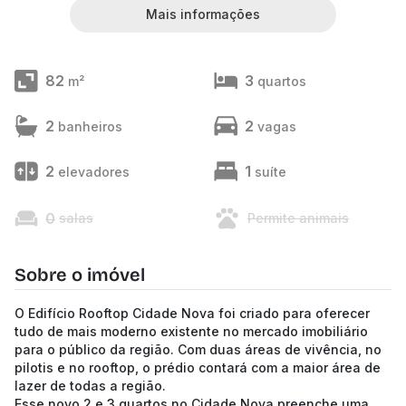
Mais informações
82
3
m²
quartos
2
2
banheiros
vagas
2
1
elevadores
suíte
0
salas
Permite animais
Sobre o imóvel
O Edifício Rooftop Cidade Nova foi criado para oferecer
tudo de mais moderno existente no mercado imobiliário
para o público da região. Com duas áreas de vivência, no
pilotis e no rooftop, o prédio contará com a maior área de
lazer de todas a região.
Esse novo 2 e 3 quartos no Cidade Nova preenche uma