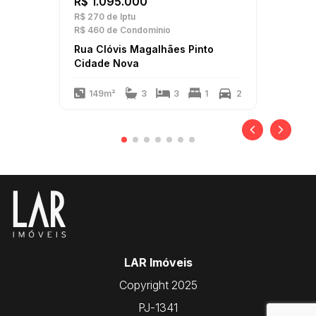
R$ 1.095.000
R$ 270
de Iptu
R$ 460
de Condomínio
Rua Clóvis Magalhães Pinto
Cidade Nova
149m²
3
3
1
2
LAR Imóveis
Copyright 2025
PJ-1341