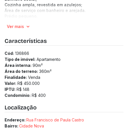
Cozinha ampla, revestida em azulejos;
Área de serviço com banheiro e arejada.
Prédio pequeno.
Bem localizado:
Ver mais
Próximo da Avenida José Cândido da Silveira, Casa do Sol,
Bem Hortifruti Cidade Nova, Academia Oficina D'Água e
Minas Shopping.
Características
(Os preços e informações poderão sofrer mudanças.
Solicitamos a confirmação com nossa equipe).
Cód:
136866
Tipo de imóvel:
Apartamento
Área interna:
90
m²
Área do terreno:
360
m²
Finalidade:
Venda
Valor:
R$ 450.000
IPTU:
R$ 148
Condomínio:
R$ 400
Localização
Endereço:
Rua Francisco de Paula Castro
Bairro:
Cidade Nova