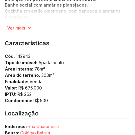
Banho social com armários planejados.
Cozinha em estilo americano, com bancada e armários
planejados.
Duas vagas de garagem livres.
Ver mais
Prédio revestido, com duas unidades por andar e total de
oito apartamentos.
Localização com acesso facilitado a comércios, serviços,
Características
vias principais e demais conveniências da região.
(Os preços e informações poderão sofrer mudanças.
Cód:
142943
Solicitamos a confirmação com nossa equipe).
Tipo de imóvel:
Apartamento
Área interna:
78
m²
Área do terreno:
300
m²
Finalidade:
Venda
Valor:
R$ 675.000
IPTU:
R$ 262
Condomínio:
R$ 500
Localização
Endereço:
Rua Guaranesia
Bairro:
Colégio Batista