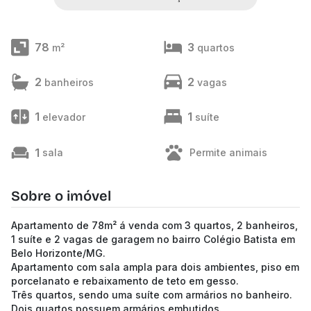
78
3
m²
quartos
2
2
banheiros
vagas
1
1
elevador
suíte
1
sala
Permite animais
Sobre o imóvel
Apartamento de 78m² á venda com 3 quartos, 2 banheiros,
1 suíte e 2 vagas de garagem no bairro Colégio Batista em
Belo Horizonte/MG.
Apartamento com sala ampla para dois ambientes, piso em
porcelanato e rebaixamento de teto em gesso.
Três quartos, sendo uma suíte com armários no banheiro.
Dois quartos possuem armários embutidos.