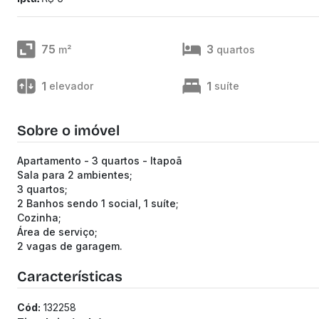
75
3
m²
quartos
1
1
elevador
suíte
Sobre o imóvel
Apartamento - 3 quartos - Itapoã
Sala para 2 ambientes;
3 quartos;
2 Banhos sendo 1 social, 1 suíte;
Cozinha;
Área de serviço;
2 vagas de garagem.
Características
Cód:
132258