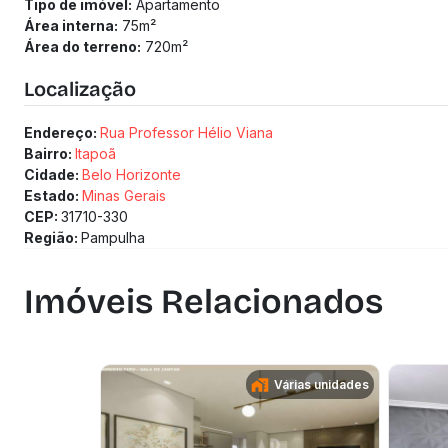
Tipo de imóvel:
Apartamento
Área interna:
75
m²
Área do terreno:
720
m²
Localização
Endereço:
Rua Professor Hélio Viana
Bairro:
Itapoã
Cidade:
Belo Horizonte
Estado:
Minas Gerais
CEP:
31710-330
Região:
Pampulha
Imóveis Relacionados
Várias unidades