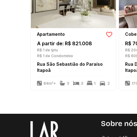
Apartamento
Cobe
A partir de: R$ 821.008
R$ 7
R$ 1
de Iptu
R$ 20
R$ 1
de Condomínio
R$ 60
Rua São Sebastião do Paraíso
Rua 
Itapoã
Itapo
84m²+
3
3
1
2
17
Sobre nó