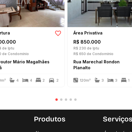
rtura
Área Privativa
00.000
R$ 850.000
4
de Iptu
R$ 230
de Iptu
0
de Condomínio
R$ 650
de Condomínio
Doutor Mário Magalhães
Rua Marechal Rondon
ã
Planalto
0m²
4
4
2
2
120m²
3
3
1
s
Produtos
Serviço