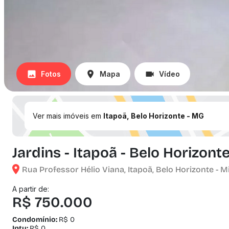
Fotos
Mapa
Vídeo
Ver mais imóveis em
Itapoã, Belo Horizonte - MG
Jardins - Itapoã - Belo Horizont
Rua Professor Hélio Viana, Itapoã, Belo Horizonte - M
A partir de:
R$ 750.000
Condomínio:
R$ 0
Iptu:
R$ 0