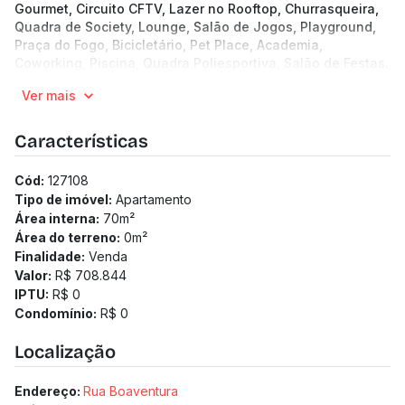
Gourmet, Circuito CFTV, Lazer no Rooftop, Churrasqueira,
Quadra de Society, Lounge, Salão de Jogos, Playground,
Praça do Fogo, Bicicletário, Pet Place, Academia,
Coworking, Piscina, Quadra Poliesportiva, Salão de Festas.
10 andares | 8 unidades por andar
Ver mais
Apartamentos de 48.39 a 85.08 m²
2 a 3 quartos
1 a 2 vagas
Características
Previsão de entrega: 30/11/2026
Medidor de água individualizado
Cód:
127108
Tipo de imóvel:
Apartamento
Área interna:
70
m²
Área do terreno:
0
m²
Finalidade:
Venda
Valor:
R$ 708.844
IPTU:
R$ 0
Condomínio:
R$ 0
Localização
Endereço:
Rua Boaventura